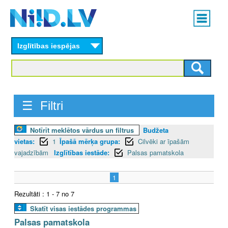
Skip
Main
to
menu
N
main
content
Izglītības iespējas
I
I
D
☰ Filtri
.
Notīrīt meklētos vārdus un filtrus
Budžeta
L
vietas:
1
Īpašā mērķa grupa:
Cilvēki ar īpašām
V
vajadzībām
Izglītības iestāde:
Palsas pamatskola
1
Rezultāti : 1 - 7 no 7
Skatīt visas iestādes programmas
Palsas pamatskola