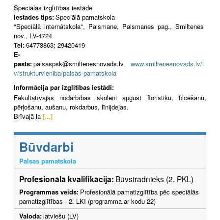
Speciālās izglītības iestāde
Iestādes tips:
Speciālā pamatskola
"Speciālā internātskola", Palsmane, Palsmanes pag., Smiltenes
nov., LV-4724
Tel:
64773863; 29420419
E-
pasts:
palsaspsk@smiltenesnovads.lv
www.smiltenesnovads.lv/l
v/strukturvieniba/palsas-pamatskola
Informācija par izglītības iestādi:
Fakultatīvajās nodarbībās skolēni apgūst floristiku, filcēšanu,
pērļošanu, aušanu, rokdarbus, līnijdejas.
Brīvajā la
[...]
Būvdarbi
Palsas pamatskola
Profesionālā kvalifikācija:
Būvstrādnieks (2. PKL)
Programmas veids:
Profesionālā pamatizglītība pēc speciālās
pamatizglītības - 2. LKI (programma ar kodu 22)
Valoda:
latviešu (LV)