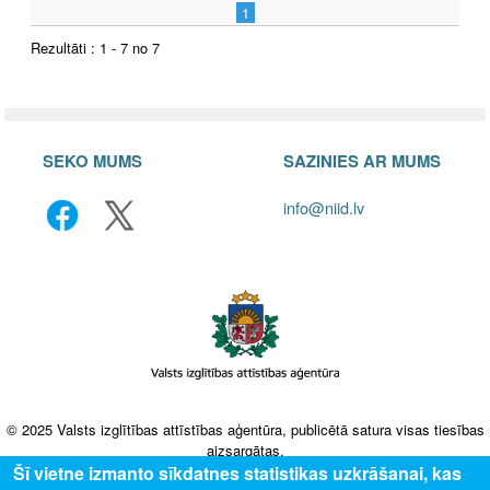
1
Rezultāti : 1 - 7 no 7
SEKO MUMS
SAZINIES AR MUMS
info@niid.lv
© 2025 Valsts izglītības attīstības aģentūra, publicētā satura visas tiesības
aizsargātas.
Šī vietne izmanto sīkdatnes statistikas uzkrāšanai, kas