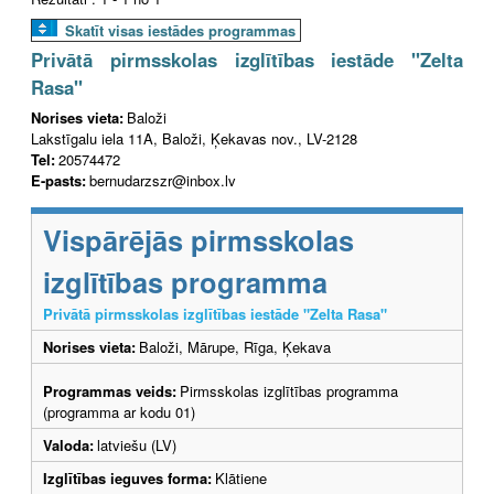
Skatīt visas iestādes programmas
Privātā pirmsskolas izglītības iestāde "Zelta
Rasa"
Norises vieta:
Baloži
Lakstīgalu iela 11A, Baloži, Ķekavas nov., LV-2128
Tel:
20574472
E-pasts:
bernudarzszr@inbox.lv
Vispārējās pirmsskolas
izglītības programma
Privātā pirmsskolas izglītības iestāde "Zelta Rasa"
Norises vieta:
Baloži, Mārupe, Rīga, Ķekava
Programmas veids:
Pirmsskolas izglītības programma
(programma ar kodu 01)
Valoda:
latviešu (LV)
Izglītības ieguves forma:
Klātiene