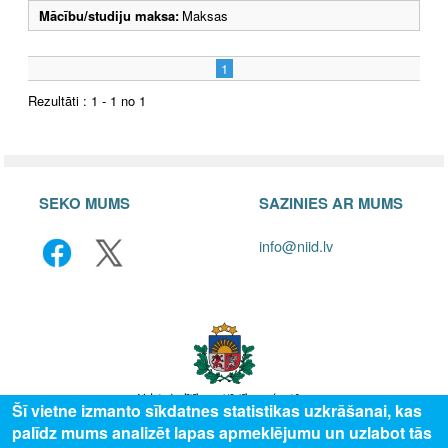
Mācību/studiju maksa:
Maksas
1
Rezultāti : 1 - 1 no 1
SEKO MUMS
SAZINIES AR MUMS
info@niid.lv
Šī vietne izmanto sīkdatnes statistikas uzkrāšanai, kas
palīdz mums analizēt lapas apmeklējumu un uzlabot tās