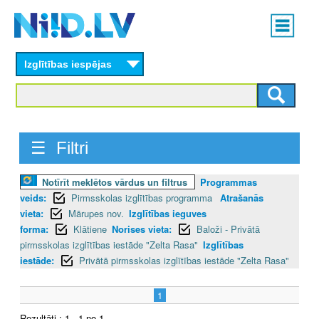
Skip
Main
to
menu
N
main
content
Izglītības iespējas
I
I
D
☰ Filtri
.
Notīrīt meklētos vārdus un filtrus
Programmas
L
veids:
Pirmsskolas izglītības programma
Atrašanās
V
vieta:
Mārupes nov.
Izglītības ieguves
forma:
Klātiene
Norises vieta:
Baloži - Privātā
pirmsskolas izglītības iestāde "Zelta Rasa"
Izglītības
iestāde:
Privātā pirmsskolas izglītības iestāde "Zelta Rasa"
1
Rezultāti : 1 - 1 no 1