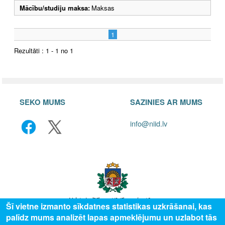
Mācību/studiju maksa:
Maksas
1
Rezultāti : 1 - 1 no 1
SEKO MUMS
SAZINIES AR MUMS
info@niid.lv
Šī vietne izmanto sīkdatnes statistikas uzkrāšanai, kas
palīdz mums analizēt lapas apmeklējumu un uzlabot tās