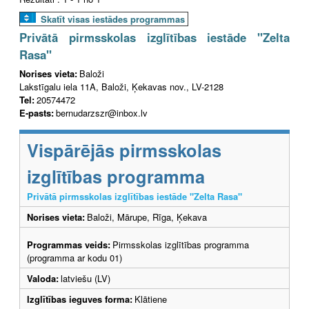
Skatīt visas iestādes programmas
Privātā pirmsskolas izglītības iestāde "Zelta
Rasa"
Norises vieta:
Baloži
Lakstīgalu iela 11A, Baloži, Ķekavas nov., LV-2128
Tel:
20574472
E-pasts:
bernudarzszr@inbox.lv
Vispārējās pirmsskolas
izglītības programma
Privātā pirmsskolas izglītības iestāde "Zelta Rasa"
Norises vieta:
Baloži, Mārupe, Rīga, Ķekava
Programmas veids:
Pirmsskolas izglītības programma
(programma ar kodu 01)
Valoda:
latviešu (LV)
Izglītības ieguves forma:
Klātiene