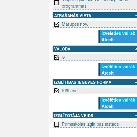
programmas
ATRAŠANĀS VIETA
Mārupes nov.
Izvēlēties vairāk
Atcelt
VALODA
lv
Izvēlēties vairāk
Atcelt
IZGLĪTĪBAS IEGUVES FORMA
Klātiene
Izvēlēties vairāk
Atcelt
IZGLĪTOTĀJA VEIDS
Pirmsskolas izglītības iestāde
SEKO MUMS
SAZINIE