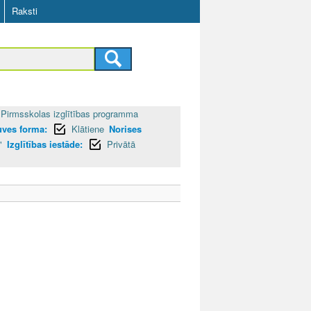
Raksti
Pirmsskolas izglītības programma
guves forma:
Klātiene
Norises
"
Izglītības iestāde:
Privātā