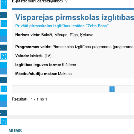
E-pasts:
bernudarzszr@inbox.lv
[1]
Vispārējās pirmsskolas izglītīb
[1]
Privātā pirmsskolas izglītības iestāde "Zelta Rasa"
Norises vieta:
Baloži, Mārupe, Rīga, Ķekava
Programmas veids:
Pirmsskolas izglītības programma (programma 
Valoda:
latviešu (LV)
[1]
Izglītības ieguves forma:
Klātiene
Mācību/studiju maksa:
Maksas
[1]
1
Rezultāti : 1 - 1 no 1
[1]
S AR MUMS