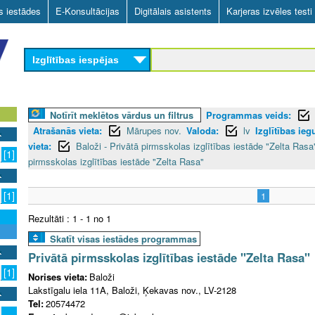
Skip
as iestādes
E-Konsultācijas
Digitālais asistents
Karjeras izvēles testi
to
main
Izglītības iespējas
content
Notīrīt meklētos vārdus un filtrus
Programmas veids:
Atrašanās vieta:
Mārupes nov.
Valoda:
lv
Izglītības ie
vieta:
Baloži - Privātā pirmsskolas izglītības iestāde "Zelta Rasa
[1]
pirmsskolas izglītības iestāde "Zelta Rasa"
[1]
1
Rezultāti : 1 - 1 no 1
Skatīt visas iestādes programmas
Privātā pirmsskolas izglītības iestāde "Zelta Rasa"
[1]
Norises vieta:
Baloži
Lakstīgalu iela 11A, Baloži, Ķekavas nov., LV-2128
Tel:
20574472