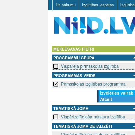
Uz sākumu
Izglītības iespējas
Izglītīb
N
I
MEKLĒŠANAS FILTRI
PROGRAMMU GRUPA
I
Vispārējā pirmsskolas izglītība
D
PROGRAMMAS VEIDS
Pirmsskolas izglītības programma
.
Izvēlēties vairāk
L
Atcelt
V
TEMATISKĀ JOMA
Vispārizglītojoša rakstura izglītība
TEMATISKĀ JOMA DETALIZĒTI
Vispārizglītojoša virziena izglītības