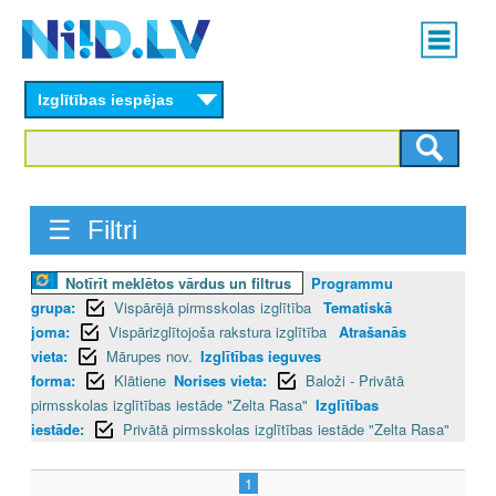
Skip
Main
to
menu
N
main
content
Izglītības iespējas
I
I
D
☰ Filtri
.
Notīrīt meklētos vārdus un filtrus
Programmu
L
grupa:
Vispārējā pirmsskolas izglītība
Tematiskā
V
joma:
Vispārizglītojoša rakstura izglītība
Atrašanās
vieta:
Mārupes nov.
Izglītības ieguves
forma:
Klātiene
Norises vieta:
Baloži - Privātā
pirmsskolas izglītības iestāde "Zelta Rasa"
Izglītības
iestāde:
Privātā pirmsskolas izglītības iestāde "Zelta Rasa"
1