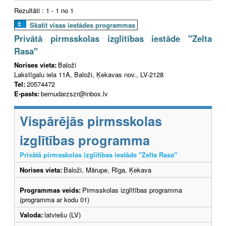
Rezultāti : 1 - 1 no 1
Skatīt visas iestādes programmas
Privātā pirmsskolas izglītības iestāde "Zelta
Rasa"
Norises vieta:
Baloži
Lakstīgalu iela 11A, Baloži, Ķekavas nov., LV-2128
Tel:
20574472
E-pasts:
bernudarzszr@inbox.lv
Vispārējās pirmsskolas
izglītības programma
Privātā pirmsskolas izglītības iestāde "Zelta Rasa"
Norises vieta:
Baloži, Mārupe, Rīga, Ķekava
Programmas veids:
Pirmsskolas izglītības programma
(programma ar kodu 01)
Valoda:
latviešu (LV)