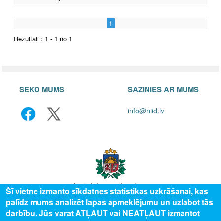
1
Rezultāti : 1 - 1 no 1
SEKO MUMS
SAZINIES AR MUMS
info@niid.lv
Šī vietne izmanto sīkdatnes statistikas uzkrāšanai, kas
palīdz mums analizēt lapas apmeklējumu un uzlabot tās
© 2025 Valsts izglītības attīstības aģentūra, publicētā satura visas tiesības
darbību. Jūs varat ATĻAUT vai NEATĻAUT izmantot
aizsargātas.