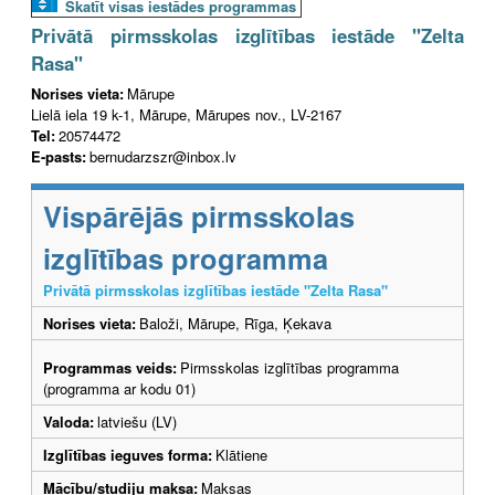
Skatīt visas iestādes programmas
Privātā pirmsskolas izglītības iestāde "Zelta
Rasa"
Norises vieta:
Mārupe
Lielā iela 19 k-1, Mārupe, Mārupes nov., LV-2167
Tel:
20574472
E-pasts:
bernudarzszr@inbox.lv
Vispārējās pirmsskolas
izglītības programma
Privātā pirmsskolas izglītības iestāde "Zelta Rasa"
Norises vieta:
Baloži, Mārupe, Rīga, Ķekava
Programmas veids:
Pirmsskolas izglītības programma
(programma ar kodu 01)
Valoda:
latviešu (LV)
Izglītības ieguves forma:
Klātiene
Mācību/studiju maksa:
Maksas