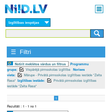
Skip
Main
to
menu
N
main
content
Izglītības iespējas
I
I
D
☰ Filtri
.
Notīrīt meklētos vārdus un filtrus
Programmu
L
grupa:
Vispārējā pirmsskolas izglītība
Norises
V
vieta:
Mārupe - Privātā pirmsskolas izglītības iestāde "Zelta
Rasa"
Izglītības iestāde:
Privātā pirmsskolas izglītības
iestāde "Zelta Rasa"
1
Rezultāti : 1 - 1 no 1