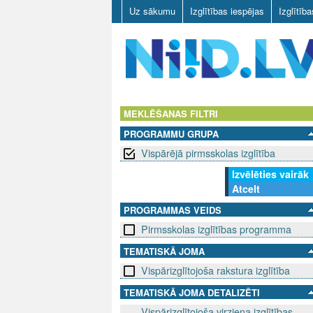
Uz sākumu
Izglītības iespējas
Izglītīb
N
I
MEKLĒŠANAS FILTRI
PROGRAMMU GRUPA
I
Vispārējā pirmsskolas izglītība
D
Izvēlēties vairāk
Atcelt
.
PROGRAMMAS VEIDS
L
Pirmsskolas izglītības programma
V
TEMATISKĀ JOMA
Vispārizglītojoša rakstura izglītība
TEMATISKĀ JOMA DETALIZĒTI
Vispārizglītojoša virziena izglītības