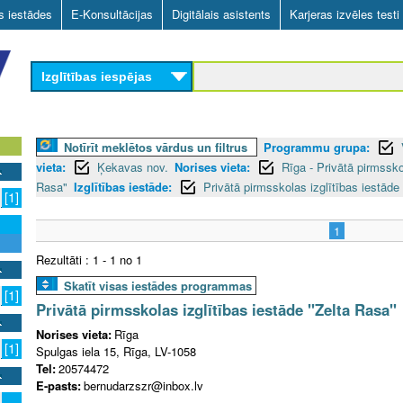
Skip
as iestādes
E-Konsultācijas
Digitālais asistents
Karjeras izvēles testi
to
main
Izglītības iespējas
content
Notīrīt meklētos vārdus un filtrus
Programmu grupa:
vieta:
Ķekavas nov.
Norises vieta:
Rīga - Privātā pirmssko
Rasa"
Izglītības iestāde:
Privātā pirmsskolas izglītības iestāde
[1]
1
Rezultāti : 1 - 1 no 1
Skatīt visas iestādes programmas
[1]
Privātā pirmsskolas izglītības iestāde "Zelta Rasa"
Norises vieta:
Rīga
[1]
Spulgas iela 15, Rīga, LV-1058
Tel:
20574472
E-pasts:
bernudarzszr@inbox.lv