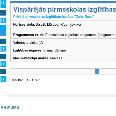
[1]
Vispārējās pirmsskolas izglītīb
Privātā pirmsskolas izglītības iestāde "Zelta Rasa"
[1]
Norises vieta:
Baloži, Mārupe, Rīga, Ķekava
Programmas veids:
Pirmsskolas izglītības programma (programma 
Valoda:
latviešu (LV)
[1]
Izglītības ieguves forma:
Klātiene
Mācību/studiju maksa:
Maksas
[1]
1
[1]
Rezultāti : 1 - 1 no 1
S AR MUMS