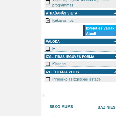
programmas
ATRAŠANĀS VIETA
Ķekavas nov.
Izvēlēties vairāk
Atcelt
VALODA
lv
IZGLĪTĪBAS IEGUVES FORMA
Klātiene
IZGLĪTOTĀJA VEIDS
Pirmsskolas izglītības iestāde
SEKO MUMS
SAZINIE