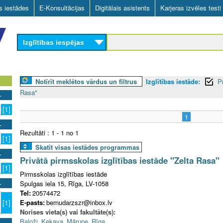
Skip
as iestādes
E-Konsultācijas
Digitālais asistents
Karjeras izvēles testi
to
main
Izglītības iespējas
content
Notīrīt meklētos vārdus un filtrus
Izglītības iestāde:
P
Rasa"
[1]
1
Rezultāti : 1 - 1 no 1
[1]
Skatīt visas iestādes programmas
Privātā pirmsskolas izglītības iestāde "Zelta Rasa"
[1]
Pirmsskolas izglītības iestāde
Spulgas iela 15, Rīga, LV-1058
Tel:
20574472
E-pasts:
bernudarzszr@inbox.lv
[1]
Norises vieta(s) vai fakultāte(s):
Baloži
,
Ķekava
,
Mārupe
,
Rīga