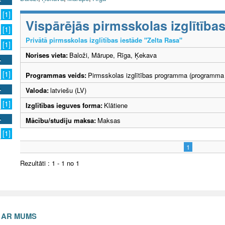
[1]
Vispārējās pirmsskolas izglītīb
[1]
Privātā pirmsskolas izglītības iestāde "Zelta Rasa"
[1]
Norises vieta:
Baloži, Mārupe, Rīga, Ķekava
[1]
Programmas veids:
Pirmsskolas izglītības programma (programma 
Valoda:
latviešu (LV)
[1]
Izglītības ieguves forma:
Klātiene
Mācību/studiju maksa:
Maksas
[1]
1
Rezultāti : 1 - 1 no 1
S AR MUMS