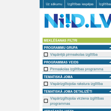
Uz sākumu
Izglītības iespējas
Izglītīb
N
I
MEKLĒŠANAS FILTRI
PROGRAMMU GRUPA
I
Vispārējā pirmsskolas izglītība
D
PROGRAMMAS VEIDS
Pirmsskolas izglītības programma
.
TEMATISKĀ JOMA
L
Vispārizglītojoša rakstura izglītība
V
TEMATISKĀ JOMA DETALIZĒTI
Vispārizglītojoša virziena izglītības
programmas