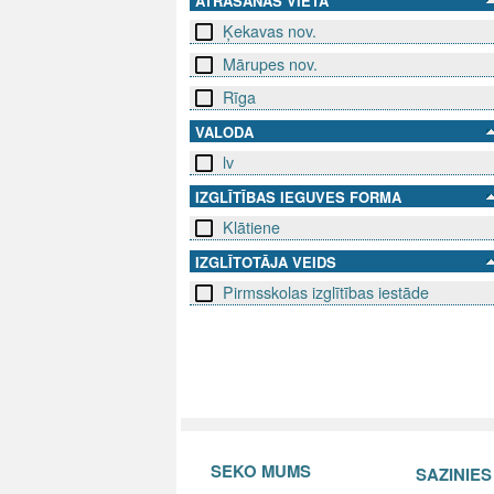
ATRAŠANĀS VIETA
Ķekavas nov.
Mārupes nov.
Rīga
VALODA
lv
IZGLĪTĪBAS IEGUVES FORMA
Klātiene
IZGLĪTOTĀJA VEIDS
Pirmsskolas izglītības iestāde
SEKO MUMS
SAZINIE