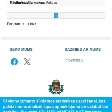
Mācību/studiju maksa:
Maksas
1
Rezultāti : 1 - 1 no 1
SEKO MUMS
SAZINIES AR MUMS
info@niid.lv
Šī vietne izmanto sīkdatnes statistikas uzkrāšanai, kas
palīdz mums analizēt lapas apmeklējumu un uzlabot tās
© 2025 Valsts izglītības attīstības aģentūra, publicētā satura visas tiesības
darbību. Jūs varat ATĻAUT vai NEATĻAUT izmantot