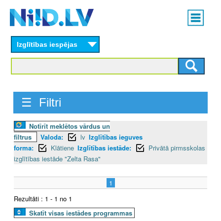
Skip
Main
to
menu
N
main
content
Izglītības iespējas
I
I
D
☰ Filtri
.
Notīrīt meklētos vārdus un
L
filtrus
Valoda:
lv
Izglītības ieguves
V
forma:
Klātiene
Izglītības iestāde:
Privātā pirmsskolas
izglītības iestāde "Zelta Rasa"
1
Rezultāti : 1 - 1 no 1
Skatīt visas iestādes programmas