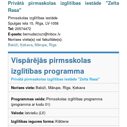
Privātā pirmsskolas izglītības iestāde "Zelta
Rasa"
Pirmsskolas izglītības iestāde
Spulgas iela 15, Rīga, LV-1058
Tel:
20574472
E-pasts:
bernudarzszr@inbox.lv
Norises vieta(s) vai fakultāte(s):
Baloži
,
Ķekava
,
Mārupe
,
Rīga
Vispārējās pirmsskolas
izglītības programma
Privātā pirmsskolas izglītības iestāde "Zelta Rasa"
Norises vieta:
Baloži, Mārupe, Rīga, Ķekava
Programmas veids:
Pirmsskolas izglītības programma
(programma ar kodu 01)
Valoda:
latviešu (LV)
Izglītības ieguves forma:
Klātiene