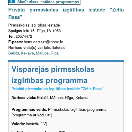
Skatīt visas iestādes programmas
Privātā pirmsskolas izglītības iestāde "Zelta
Rasa"
Pirmsskolas izglītības iestāde
Spulgas iela 15, Rīga, LV-1058
Tel:
20574472
E-pasts:
bernudarzszr@inbox.lv
Norises vieta(s) vai fakultāte(s):
Baloži
,
Ķekava
,
Mārupe
,
Rīga
Vispārējās pirmsskolas
izglītības programma
Privātā pirmsskolas izglītības iestāde "Zelta Rasa"
Norises vieta:
Baloži, Mārupe, Rīga, Ķekava
Programmas veids:
Pirmsskolas izglītības programma
(programma ar kodu 01)
Valoda:
latviešu (LV)