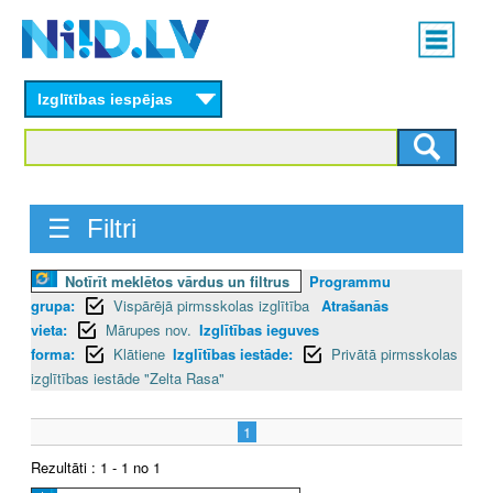
Skip
Main
to
menu
N
main
content
Izglītības iespējas
I
I
D
☰ Filtri
.
Notīrīt meklētos vārdus un filtrus
Programmu
L
grupa:
Vispārējā pirmsskolas izglītība
Atrašanās
V
vieta:
Mārupes nov.
Izglītības ieguves
forma:
Klātiene
Izglītības iestāde:
Privātā pirmsskolas
izglītības iestāde "Zelta Rasa"
1
Rezultāti : 1 - 1 no 1