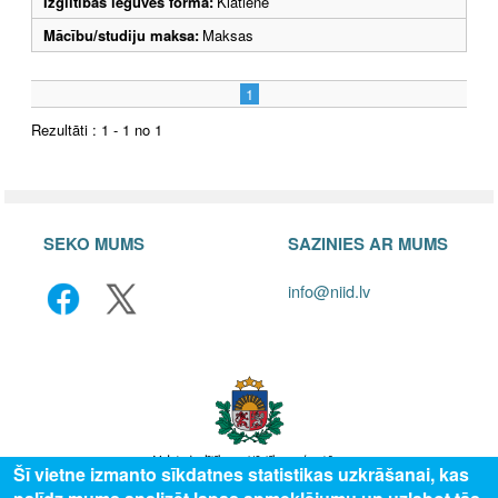
Izglītības ieguves forma:
Klātiene
Mācību/studiju maksa:
Maksas
1
Rezultāti : 1 - 1 no 1
SEKO MUMS
SAZINIES AR MUMS
info@niid.lv
Šī vietne izmanto sīkdatnes statistikas uzkrāšanai, kas