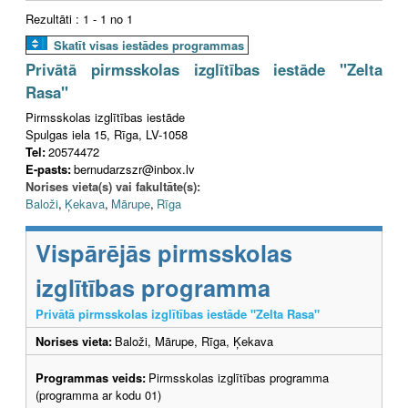
Rezultāti : 1 - 1 no 1
Skatīt visas iestādes programmas
Privātā pirmsskolas izglītības iestāde "Zelta
Rasa"
Pirmsskolas izglītības iestāde
Spulgas iela 15, Rīga, LV-1058
Tel:
20574472
E-pasts:
bernudarzszr@inbox.lv
Norises vieta(s) vai fakultāte(s):
Baloži
,
Ķekava
,
Mārupe
,
Rīga
Vispārējās pirmsskolas
izglītības programma
Privātā pirmsskolas izglītības iestāde "Zelta Rasa"
Norises vieta:
Baloži, Mārupe, Rīga, Ķekava
Programmas veids:
Pirmsskolas izglītības programma
(programma ar kodu 01)