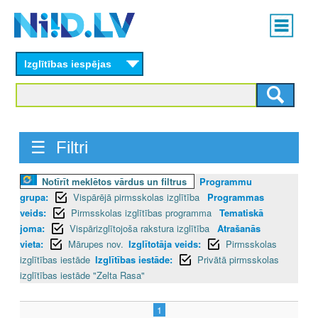
Skip
Main
to
menu
N
main
content
Izglītības iespējas
I
I
D
☰ Filtri
.
Notīrīt meklētos vārdus un filtrus
Programmu
L
grupa:
Vispārējā pirmsskolas izglītība
Programmas
V
veids:
Pirmsskolas izglītības programma
Tematiskā
joma:
Vispārizglītojoša rakstura izglītība
Atrašanās
vieta:
Mārupes nov.
Izglītotāja veids:
Pirmsskolas
izglītības iestāde
Izglītības iestāde:
Privātā pirmsskolas
izglītības iestāde "Zelta Rasa"
1