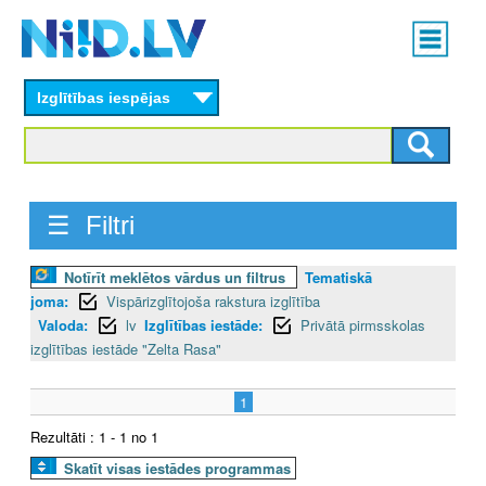
Skip
Main
to
menu
N
main
content
Izglītības iespējas
I
I
D
☰ Filtri
.
Notīrīt meklētos vārdus un filtrus
Tematiskā
L
joma:
Vispārizglītojoša rakstura izglītība
V
Valoda:
lv
Izglītības iestāde:
Privātā pirmsskolas
izglītības iestāde "Zelta Rasa"
1
Rezultāti : 1 - 1 no 1
Skatīt visas iestādes programmas