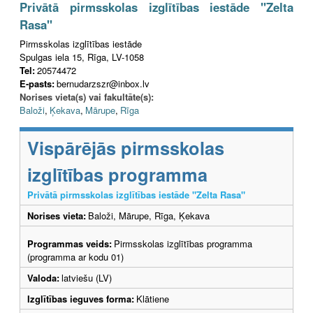
Privātā pirmsskolas izglītības iestāde "Zelta
Rasa"
Pirmsskolas izglītības iestāde
Spulgas iela 15, Rīga, LV-1058
Tel:
20574472
E-pasts:
bernudarzszr@inbox.lv
Norises vieta(s) vai fakultāte(s):
Baloži
,
Ķekava
,
Mārupe
,
Rīga
Vispārējās pirmsskolas
izglītības programma
Privātā pirmsskolas izglītības iestāde "Zelta Rasa"
Norises vieta:
Baloži, Mārupe, Rīga, Ķekava
Programmas veids:
Pirmsskolas izglītības programma
(programma ar kodu 01)
Valoda:
latviešu (LV)
Izglītības ieguves forma:
Klātiene