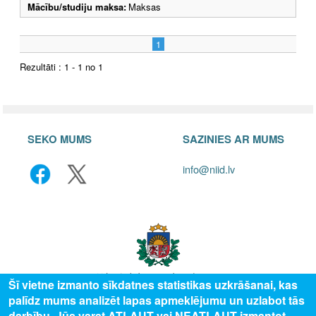
Mācību/studiju maksa:
Maksas
1
Rezultāti : 1 - 1 no 1
SEKO MUMS
SAZINIES AR MUMS
info@niid.lv
Šī vietne izmanto sīkdatnes statistikas uzkrāšanai, kas
palīdz mums analizēt lapas apmeklējumu un uzlabot tās
© 2025 Valsts izglītības attīstības aģentūra, publicētā satura visas tiesības
darbību. Jūs varat ATĻAUT vai NEATĻAUT izmantot