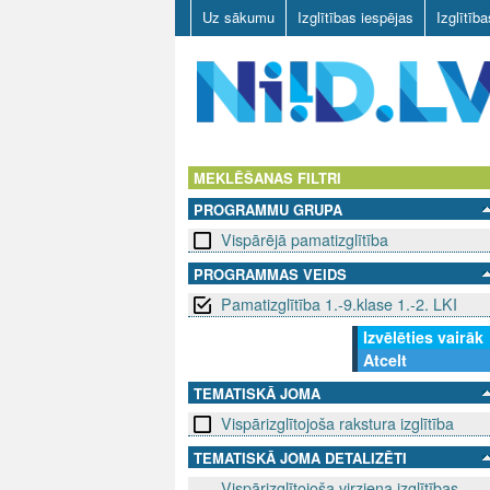
Uz sākumu
Izglītības iespējas
Izglītīb
N
I
MEKLĒŠANAS FILTRI
PROGRAMMU GRUPA
I
Vispārējā pamatizglītība
D
PROGRAMMAS VEIDS
Pamatizglītība 1.-9.klase 1.-2. LKI
.
Izvēlēties vairāk
L
Atcelt
V
TEMATISKĀ JOMA
Vispārizglītojoša rakstura izglītība
TEMATISKĀ JOMA DETALIZĒTI
Vispārizglītojoša virziena izglītības