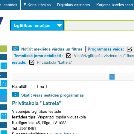
Skip
as iestādes
E-Konsultācijas
Digitālais asistents
Karjeras izvēles testi
to
main
Izglītības iespējas
content
Notīrīt meklētos vārdus un filtrus
Programmas veids:
Tematiskā joma detalizēti :
Vispārizglītojoša virziena izglītī
iestāde:
Privātskola "Latreia"
[1]
1
[1]
Rezultāti : 1 - 1 no 1
Skatīt visas iestādes programmas
Privātskola "Latreia"
Vispārējās izglītības iestāde
[1]
Iestādes tips:
Vispārizglītojošā vidusskola
Kuldīgas iela 45, Rīga, LV-1083
Tel:
29518451
E-pasts:
info@latreia.lv
www.latreia.lv