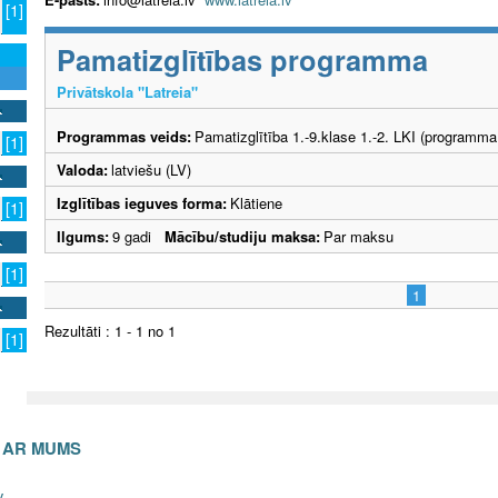
[1]
Pamatizglītības programma
Privātskola "Latreia"
Programmas veids:
Pamatizglītība 1.-9.klase 1.-2. LKI (programma
[1]
Valoda:
latviešu (LV)
Izglītības ieguves forma:
Klātiene
[1]
Ilgums:
9 gadi
Mācību/studiju maksa:
Par maksu
[1]
1
Rezultāti : 1 - 1 no 1
[1]
S AR MUMS
v