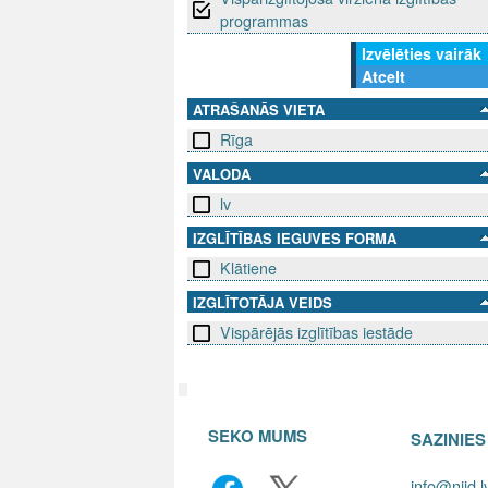
programmas
Izvēlēties vairāk
Atcelt
ATRAŠANĀS VIETA
Rīga
VALODA
lv
IZGLĪTĪBAS IEGUVES FORMA
Klātiene
IZGLĪTOTĀJA VEIDS
Vispārējās izglītības iestāde
SEKO MUMS
SAZINIE
info@niid.l