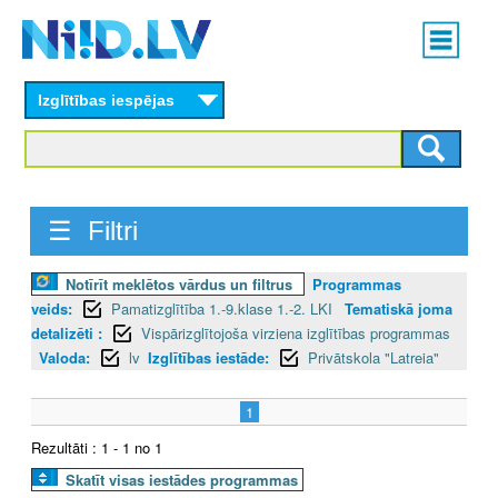
Skip
Main
to
menu
N
main
content
Izglītības iespējas
I
I
D
☰ Filtri
.
Notīrīt meklētos vārdus un filtrus
Programmas
L
veids:
Pamatizglītība 1.-9.klase 1.-2. LKI
Tematiskā joma
V
detalizēti :
Vispārizglītojoša virziena izglītības programmas
Valoda:
lv
Izglītības iestāde:
Privātskola "Latreia"
1
Rezultāti : 1 - 1 no 1
Skatīt visas iestādes programmas