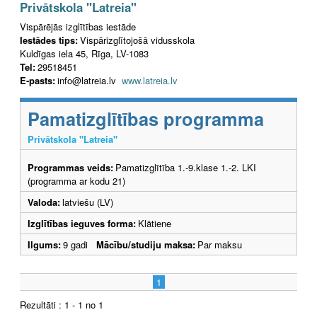
Privātskola "Latreia"
Vispārējās izglītības iestāde
Iestādes tips:
Vispārizglītojošā vidusskola
Kuldīgas iela 45, Rīga, LV-1083
Tel:
29518451
E-pasts:
info@latreia.lv
www.latreia.lv
Pamatizglītības programma
Privātskola "Latreia"
Programmas veids:
Pamatizglītība 1.-9.klase 1.-2. LKI
(programma ar kodu 21)
Valoda:
latviešu (LV)
Izglītības ieguves forma:
Klātiene
Ilgums:
9 gadi
Mācību/studiju maksa:
Par maksu
1
Rezultāti : 1 - 1 no 1