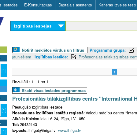
Skip
as iestādes
E-Konsultācijas
Digitālais asistents
Karjeras izvēles testi
to
main
Izglītības iespējas
content
Notīrīt meklētos vārdus un filtrus
Programmu grupa:
jauniešiem
Izglītības iestāde:
Profesionālās tālākizglītības cen
[1]
1
Rezultāti : 1 - 1 no 1
Skatīt visas iestādes programmas
Profesionālās tālākizglītības centrs "International 
Pieaugušo izglītības iestāde
[1]
Nosaukums izglītības iestāžu reģistrā:
Valodu mācību centrs "Intern
Alfrēda Kalniņa iela 1A-24, Rīga, LV-1050
Tel:
29432143
E-pasts:
ihriga@ihriga.lv
www.ihriga.lv
[1]