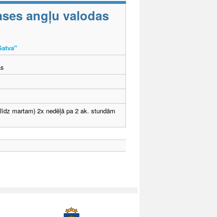
lases angļu valodas
Satva"
ās
 līdz martam) 2x nedēļā pa 2 ak. stundām