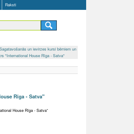
Raksti
Sagatavošanās un ievirzes kursi bērniem un
trs "International House Rīga - Satva"
House Rīga - Satva"
ational House Rīga - Satva”