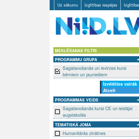
Uz sākumu
Izglītības iespējas
Izglītīb
N
I
MEKLĒŠANAS FILTRI
PROGRAMMU GRUPA
I
Sagatavošanās un ievirzes kursi
D
bērniem un jauniešiem
Izvēlēties vairāk
.
Atcelt
L
PROGRAMMAS VEIDS
Sagatavošanās kursi CE un iestājai
V
augstskolās
TEMATISKĀ JOMA
Humanitārās zinātnes