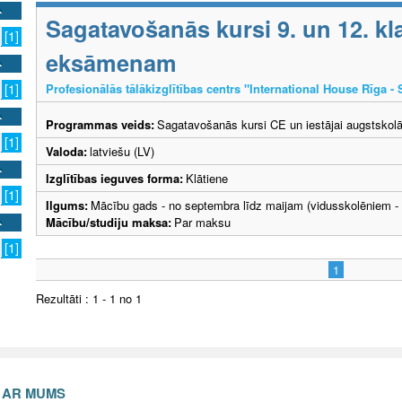
Sagatavošanās kursi 9. un 12. k
[1]
eksāmenam
Profesionālās tālākizglītības centrs "International House Rīga - 
[1]
Programmas veids:
Sagatavošanās kursi CE un iestājai augstskol
[1]
Valoda:
latviešu (LV)
Izglītības ieguves forma:
Klātiene
[1]
Ilgums:
Mācību gads - no septembra līdz maijam (vidusskolēniem -
Mācību/studiju maksa:
Par maksu
[1]
1
Rezultāti : 1 - 1 no 1
S AR MUMS