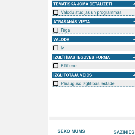
TEMATISKĀ JOMA DETALIZĒTI
Valodu studijas un programmas
ATRAŠANĀS VIETA
Rīga
VALODA
lv
IZGLĪTĪBAS IEGUVES FORMA
Klātiene
IZGLĪTOTĀJA VEIDS
Pieaugušo izglītības iestāde
SEKO MUMS
SAZINIE