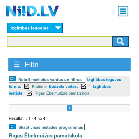
Skip
Main
to
menu
N
main
content
Izglītības iespējas
I
I
D
☰ Filtri
.
Notīrīt meklētos vārdus un filtrus
Izglītības ieguves
L
forma:
Klātiene
Budžeta vietas:
1
Izglītības
V
iestāde:
Rīgas Ēbelmuižas pamatskola
1
Rezultāti : 1 - 4 no 4
Skatīt visas iestādes programmas
Rīgas Ēbelmuižas pamatskola