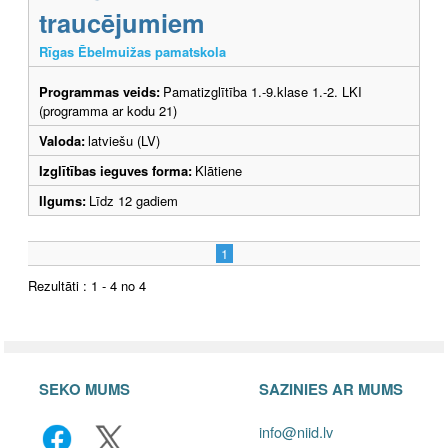
traucējumiem
Rīgas Ēbelmuižas pamatskola
Programmas veids:
Pamatizglītība 1.-9.klase 1.-2. LKI
(programma ar kodu 21)
Valoda:
latviešu (LV)
Izglītības ieguves forma:
Klātiene
Ilgums:
Līdz 12 gadiem
1
Rezultāti : 1 - 4 no 4
SEKO MUMS
SAZINIES AR MUMS
info@niid.lv