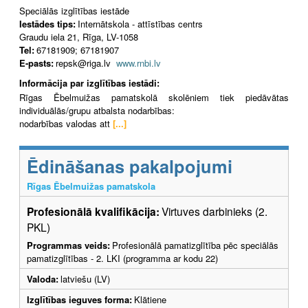
Speciālās izglītības iestāde
Iestādes tips:
Internātskola - attīstības centrs
Graudu iela 21, Rīga, LV-1058
Tel:
67181909; 67181907
E-pasts:
repsk@riga.lv
www.rnbi.lv
Informācija par izglītības iestādi:
Rīgas Ēbelmuižas pamatskolā skolēniem tiek piedāvātas
individuālās/grupu atbalsta nodarbības:
nodarbības valodas att
[...]
Ēdināšanas pakalpojumi
Rīgas Ēbelmuižas pamatskola
Profesionālā kvalifikācija:
Virtuves darbinieks (2.
PKL)
Programmas veids:
Profesionālā pamatizglītība pēc speciālās
pamatizglītības - 2. LKI (programma ar kodu 22)
Valoda:
latviešu (LV)
Izglītības ieguves forma:
Klātiene