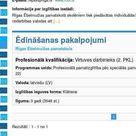
Informācija par izglītības iestādi:
[1]
Rīgas Ēbelmuižas pamatskolā skolēniem tiek piedāvātas individuālās/
nodarbības valodas att
[...]
[1]
Ēdināšanas pakalpojumi
Rīgas Ēbelmuižas pamatskola
Profesionālā kvalifikācija:
Virtuves darbinieks (2. PKL)
[1]
Programmas veids:
Profesionālā pamatizglītība pēc speciālās pama
22)
[1]
Valoda:
latviešu (LV)
Izglītības ieguves forma:
Klātiene
[1]
Ilgums:
3 gadi (3548 st.)
1
[1]
Rezultāti : 1 - 1 no 1
[1]