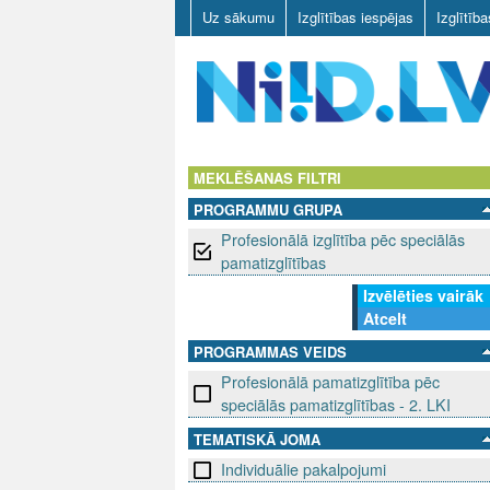
Uz sākumu
Izglītības iespējas
Izglītīb
N
I
MEKLĒŠANAS FILTRI
PROGRAMMU GRUPA
I
Profesionālā izglītība pēc speciālās
D
pamatizglītības
Izvēlēties vairāk
.
Atcelt
L
PROGRAMMAS VEIDS
Profesionālā pamatizglītība pēc
V
speciālās pamatizglītības - 2. LKI
TEMATISKĀ JOMA
Individuālie pakalpojumi