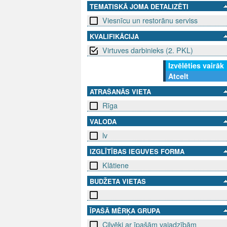
TEMATISKĀ JOMA DETALIZĒTI
Viesnīcu un restorānu serviss
KVALIFIKĀCIJA
Virtuves darbinieks (2. PKL)
Izvēlēties vairāk
Atcelt
ATRAŠANĀS VIETA
Rīga
VALODA
lv
IZGLĪTĪBAS IEGUVES FORMA
Klātiene
BUDŽETA VIETAS
ĪPAŠĀ MĒRĶA GRUPA
Cilvēki ar īpašām vajadzībām