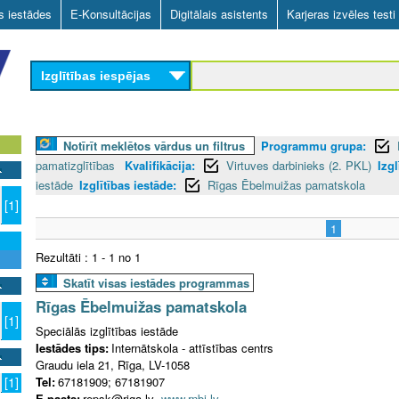
Skip
as iestādes
E-Konsultācijas
Digitālais asistents
Karjeras izvēles testi
to
main
Izglītības iespējas
content
Notīrīt meklētos vārdus un filtrus
Programmu grupa:
pamatizglītības
Kvalifikācija:
Virtuves darbinieks (2. PKL)
Izgl
iestāde
Izglītības iestāde:
Rīgas Ēbelmuižas pamatskola
[1]
1
Rezultāti : 1 - 1 no 1
Skatīt visas iestādes programmas
Rīgas Ēbelmuižas pamatskola
[1]
Speciālās izglītības iestāde
Iestādes tips:
Internātskola - attīstības centrs
Graudu iela 21, Rīga, LV-1058
Tel:
67181909; 67181907
[1]
E-pasts:
repsk@riga.lv
www.rnbi.lv