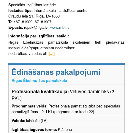
Speciālās izglītības iestāde
Iestādes tips:
Internātskola - attīstības centrs
Graudu iela 21, Rīga, LV-1058
Tel:
67181909; 67181907
E-pasts:
repsk@riga.lv
www.rnbi.lv
Informācija par izglītības iestādi:
Rīgas Ēbelmuižas pamatskolā skolēniem tiek piedāvātas
individuālās/grupu atbalsta nodarbības:
nodarbības valodas att
[...]
Ēdināšanas pakalpojumi
Rīgas Ēbelmuižas pamatskola
Profesionālā kvalifikācija:
Virtuves darbinieks (2.
PKL)
Programmas veids:
Profesionālā pamatizglītība pēc speciālās
pamatizglītības - 2. LKI (programma ar kodu 22)
Valoda:
latviešu (LV)
Izglītības ieguves forma:
Klātiene