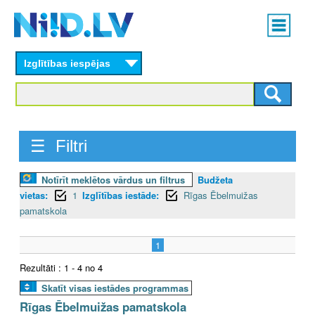
Skip
Main
to
menu
N
main
content
Izglītības iespējas
I
I
D
☰ Filtri
.
Notīrīt meklētos vārdus un filtrus
Budžeta
L
vietas:
1
Izglītības iestāde:
Rīgas Ēbelmuižas
V
pamatskola
1
Rezultāti : 1 - 4 no 4
Skatīt visas iestādes programmas
Rīgas Ēbelmuižas pamatskola