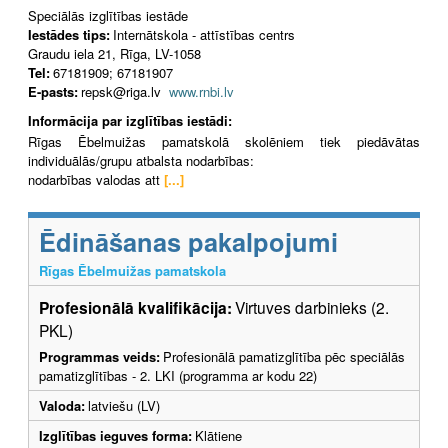
Speciālās izglītības iestāde
Iestādes tips:
Internātskola - attīstības centrs
Graudu iela 21, Rīga, LV-1058
Tel:
67181909; 67181907
E-pasts:
repsk@riga.lv
www.rnbi.lv
Informācija par izglītības iestādi:
Rīgas Ēbelmuižas pamatskolā skolēniem tiek piedāvātas
individuālās/grupu atbalsta nodarbības:
nodarbības valodas att
[...]
Ēdināšanas pakalpojumi
Rīgas Ēbelmuižas pamatskola
Profesionālā kvalifikācija:
Virtuves darbinieks (2.
PKL)
Programmas veids:
Profesionālā pamatizglītība pēc speciālās
pamatizglītības - 2. LKI (programma ar kodu 22)
Valoda:
latviešu (LV)
Izglītības ieguves forma:
Klātiene