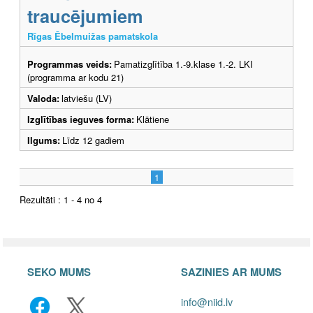
traucējumiem
Rīgas Ēbelmuižas pamatskola
Programmas veids:
Pamatizglītība 1.-9.klase 1.-2. LKI
(programma ar kodu 21)
Valoda:
latviešu (LV)
Izglītības ieguves forma:
Klātiene
Ilgums:
Līdz 12 gadiem
1
Rezultāti : 1 - 4 no 4
SEKO MUMS
SAZINIES AR MUMS
info@niid.lv