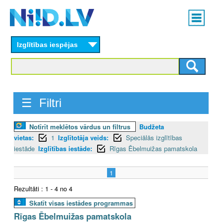
Skip
Main
to
menu
N
main
content
Izglītības iespējas
I
I
D
☰ Filtri
.
Notīrīt meklētos vārdus un filtrus
Budžeta
L
vietas:
1
Izglītotāja veids:
Speciālās izglītības
V
iestāde
Izglītības iestāde:
Rīgas Ēbelmuižas pamatskola
1
Rezultāti : 1 - 4 no 4
Skatīt visas iestādes programmas
Rīgas Ēbelmuižas pamatskola