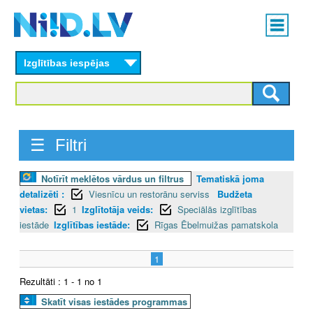
Skip
Main
to
menu
N
main
content
Izglītības iespējas
I
I
D
☰ Filtri
.
Notīrīt meklētos vārdus un filtrus
Tematiskā joma
L
detalizēti :
Viesnīcu un restorānu serviss
Budžeta
V
vietas:
1
Izglītotāja veids:
Speciālās izglītības
iestāde
Izglītības iestāde:
Rīgas Ēbelmuižas pamatskola
1
Rezultāti : 1 - 1 no 1
Skatīt visas iestādes programmas