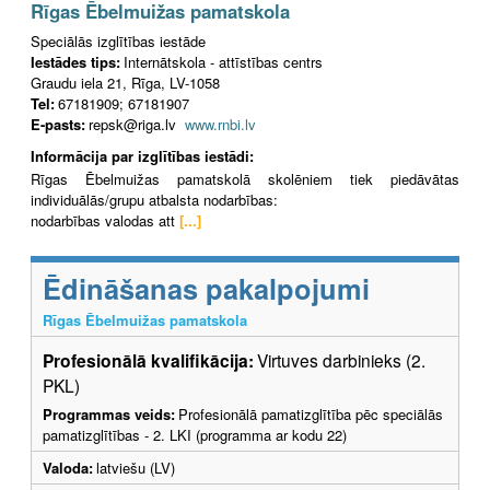
Rīgas Ēbelmuižas pamatskola
Speciālās izglītības iestāde
Iestādes tips:
Internātskola - attīstības centrs
Graudu iela 21, Rīga, LV-1058
Tel:
67181909; 67181907
E-pasts:
repsk@riga.lv
www.rnbi.lv
Informācija par izglītības iestādi:
Rīgas Ēbelmuižas pamatskolā skolēniem tiek piedāvātas
individuālās/grupu atbalsta nodarbības:
nodarbības valodas att
[...]
Ēdināšanas pakalpojumi
Rīgas Ēbelmuižas pamatskola
Profesionālā kvalifikācija:
Virtuves darbinieks (2.
PKL)
Programmas veids:
Profesionālā pamatizglītība pēc speciālās
pamatizglītības - 2. LKI (programma ar kodu 22)
Valoda:
latviešu (LV)