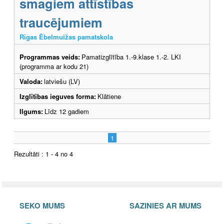
smagiem attīstības
traucējumiem
Rīgas Ēbelmuižas pamatskola
Programmas veids:
Pamatizglītība 1.-9.klase 1.-2. LKI
(programma ar kodu 21)
Valoda:
latviešu (LV)
Izglītības ieguves forma:
Klātiene
Ilgums:
Līdz 12 gadiem
1
Rezultāti : 1 - 4 no 4
SEKO MUMS
SAZINIES AR MUMS