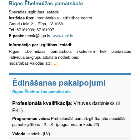
Rīgas Ēbelmuižas pamatskola
Speciālās izglītības iestāde
Iestādes tips:
Internātskola - attīstības centrs
Graudu iela 21, Rīga, LV-1058
Tel:
67181909; 67181907
E-pasts:
repsk@riga.lv
www.rnbi.lv
Informācija par izglītības iestādi:
Rīgas Ēbelmuižas pamatskolā skolēniem tiek piedāvātas
individuālās/grupu atbalsta nodarbības:
nodarbības valodas att
[...]
Ēdināšanas pakalpojumi
Rīgas Ēbelmuižas pamatskola
Profesionālā kvalifikācija:
Virtuves darbinieks (2.
PKL)
Programmas veids:
Profesionālā pamatizglītība pēc speciālās
pamatizglītības - 2. LKI (programma ar kodu 22)
Valoda:
latviešu (LV)