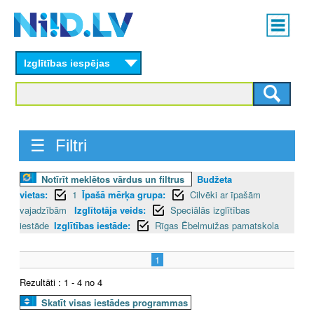
Skip
Main
to
menu
N
main
content
Izglītības iespējas
I
I
D
☰ Filtri
.
Notīrīt meklētos vārdus un filtrus
Budžeta
L
vietas:
1
Īpašā mērķa grupa:
Cilvēki ar īpašām
V
vajadzībām
Izglītotāja veids:
Speciālās izglītības
iestāde
Izglītības iestāde:
Rīgas Ēbelmuižas pamatskola
1
Rezultāti : 1 - 4 no 4
Skatīt visas iestādes programmas