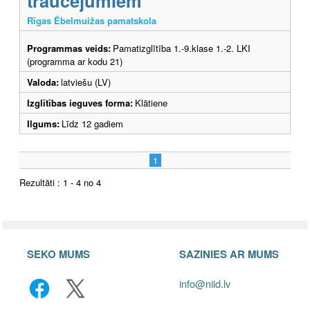
traucējumiem
Rīgas Ēbelmuižas pamatskola
Programmas veids:
Pamatizglītība 1.-9.klase 1.-2. LKI
(programma ar kodu 21)
Valoda:
latviešu (LV)
Izglītības ieguves forma:
Klātiene
Ilgums:
Līdz 12 gadiem
1
Rezultāti : 1 - 4 no 4
SEKO MUMS
SAZINIES AR MUMS
info@niid.lv