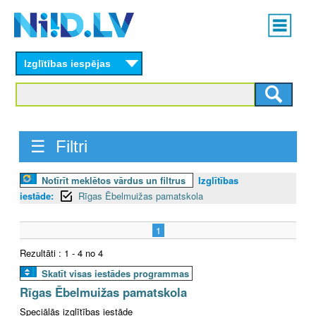
Skip
Main
to
menu
N
main
content
Izglītības iespējas
I
I
D
☰ Filtri
.
Notīrīt meklētos vārdus un filtrus
Izglītības
L
iestāde:
Rīgas Ēbelmuižas pamatskola
V
1
Rezultāti : 1 - 4 no 4
Skatīt visas iestādes programmas
Rīgas Ēbelmuižas pamatskola
Speciālās izglītības iestāde