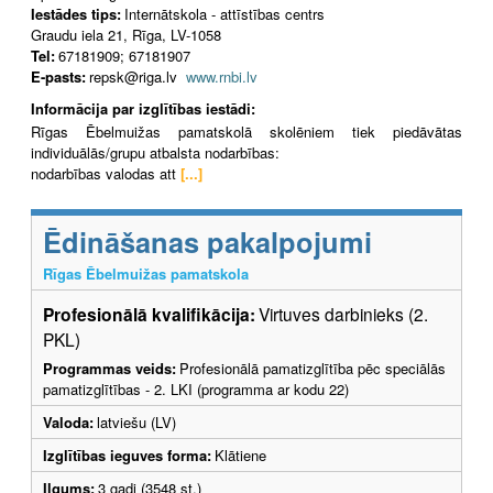
Iestādes tips:
Internātskola - attīstības centrs
Graudu iela 21, Rīga, LV-1058
Tel:
67181909; 67181907
E-pasts:
repsk@riga.lv
www.rnbi.lv
Informācija par izglītības iestādi:
Rīgas Ēbelmuižas pamatskolā skolēniem tiek piedāvātas
individuālās/grupu atbalsta nodarbības:
nodarbības valodas att
[...]
Ēdināšanas pakalpojumi
Rīgas Ēbelmuižas pamatskola
Profesionālā kvalifikācija:
Virtuves darbinieks (2.
PKL)
Programmas veids:
Profesionālā pamatizglītība pēc speciālās
pamatizglītības - 2. LKI (programma ar kodu 22)
Valoda:
latviešu (LV)
Izglītības ieguves forma:
Klātiene
Ilgums:
3 gadi (3548 st.)