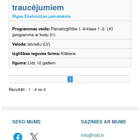
traucējumiem
Rīgas Ēbelmuižas pamatskola
Programmas veids:
Pamatizglītība 1.-9.klase 1.-2. LKI
(programma ar kodu 21)
Valoda:
latviešu (LV)
Izglītības ieguves forma:
Klātiene
Ilgums:
Līdz 12 gadiem
1
Rezultāti : 1 - 4 no 4
SEKO MUMS
SAZINIES AR MUMS
info@niid.lv