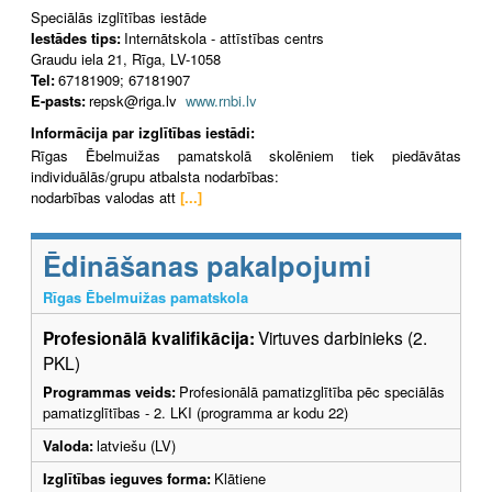
Speciālās izglītības iestāde
Iestādes tips:
Internātskola - attīstības centrs
Graudu iela 21, Rīga, LV-1058
Tel:
67181909; 67181907
E-pasts:
repsk@riga.lv
www.rnbi.lv
Informācija par izglītības iestādi:
Rīgas Ēbelmuižas pamatskolā skolēniem tiek piedāvātas
individuālās/grupu atbalsta nodarbības:
nodarbības valodas att
[...]
Ēdināšanas pakalpojumi
Rīgas Ēbelmuižas pamatskola
Profesionālā kvalifikācija:
Virtuves darbinieks (2.
PKL)
Programmas veids:
Profesionālā pamatizglītība pēc speciālās
pamatizglītības - 2. LKI (programma ar kodu 22)
Valoda:
latviešu (LV)
Izglītības ieguves forma:
Klātiene