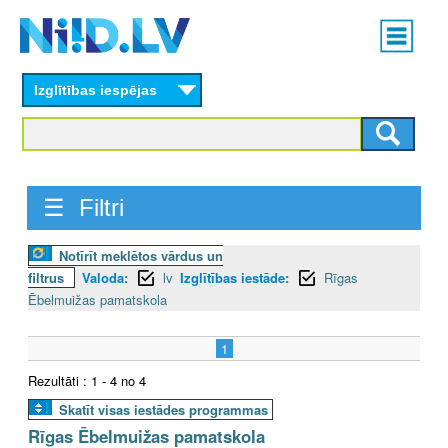
Skip
Main
to
menu
N
main
content
Izglītības iespējas
I
I
D
☰ Filtri
.
Notīrīt meklētos vārdus un
L
filtrus
Valoda:
lv
Izglītības iestāde:
Rīgas
V
Ēbelmuižas pamatskola
1
Rezultāti : 1 - 4 no 4
Skatīt visas iestādes programmas
Rīgas Ēbelmuižas pamatskola