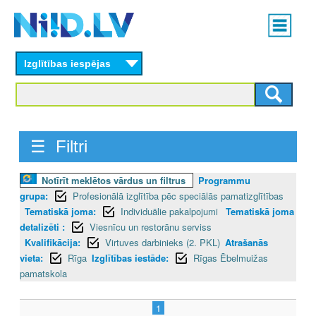
Skip
Main
to
menu
N
main
content
Izglītības iespējas
I
I
D
☰ Filtri
.
Notīrīt meklētos vārdus un filtrus
Programmu
L
grupa:
Profesionālā izglītība pēc speciālās pamatizglītības
V
Tematiskā joma:
Individuālie pakalpojumi
Tematiskā joma
detalizēti :
Viesnīcu un restorānu serviss
Kvalifikācija:
Virtuves darbinieks (2. PKL)
Atrašanās
vieta:
Rīga
Izglītības iestāde:
Rīgas Ēbelmuižas
pamatskola
1