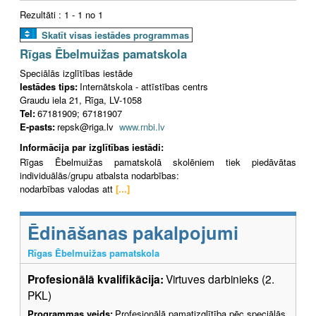
Rezultāti : 1 - 1 no 1
Skatīt visas iestādes programmas
Rīgas Ēbelmuižas pamatskola
Speciālās izglītības iestāde
Iestādes tips:
Internātskola - attīstības centrs
Graudu iela 21, Rīga, LV-1058
Tel:
67181909; 67181907
E-pasts:
repsk@riga.lv
www.rnbi.lv
Informācija par izglītības iestādi:
Rīgas Ēbelmuižas pamatskolā skolēniem tiek piedāvātas
individuālās/grupu atbalsta nodarbības:
nodarbības valodas att
[...]
Ēdināšanas pakalpojumi
Rīgas Ēbelmuižas pamatskola
Profesionālā kvalifikācija:
Virtuves darbinieks (2.
PKL)
Programmas veids:
Profesionālā pamatizglītība pēc speciālās