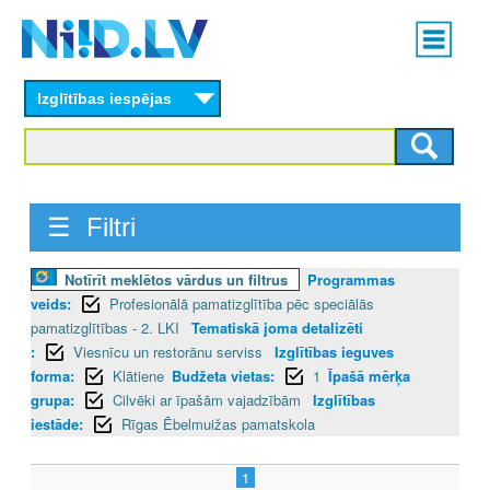
Skip
Main
to
menu
N
main
content
Izglītības iespējas
I
I
D
☰ Filtri
.
Notīrīt meklētos vārdus un filtrus
Programmas
L
veids:
Profesionālā pamatizglītība pēc speciālās
V
pamatizglītības - 2. LKI
Tematiskā joma detalizēti
:
Viesnīcu un restorānu serviss
Izglītības ieguves
forma:
Klātiene
Budžeta vietas:
1
Īpašā mērķa
grupa:
Cilvēki ar īpašām vajadzībām
Izglītības
iestāde:
Rīgas Ēbelmuižas pamatskola
1