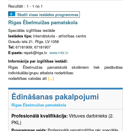
Rezultāti : 1 - 1 no 1
Skatīt visas iestādes programmas
Rīgas Ēbelmuižas pamatskola
Speciālās izglītības iestāde
Iestādes tips:
Internātskola - attīstības centrs
Graudu iela 21, Rīga, LV-1058
Tel:
67181909; 67181907
E-pasts:
repsk@riga.lv
www.rnbi.lv
Informācija par izglītības iestādi:
Rīgas Ēbelmuižas pamatskolā skolēniem tiek piedāvātas
individuālās/grupu atbalsta nodarbības:
nodarbības valodas att
[...]
Ēdināšanas pakalpojumi
Rīgas Ēbelmuižas pamatskola
Profesionālā kvalifikācija:
Virtuves darbinieks (2.
PKL)
Programmas veids:
Profesionālā pamatizglītība pēc speciālās