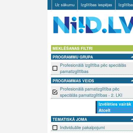
Uz sākumu
Izglītības iespējas
Izglītīb
N
I
MEKLĒŠANAS FILTRI
PROGRAMMU GRUPA
I
Profesionālā izglītība pēc speciālās
D
pamatizglītības
PROGRAMMAS VEIDS
.
Profesionālā pamatizglītība pēc
L
speciālās pamatizglītības - 2. LKI
Izvēlēties vairāk
V
Atcelt
TEMATISKĀ JOMA
Individuālie pakalpojumi