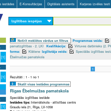
Skip
as iestādes
E-Konsultācijas
Digitālais asistents
Karjeras izvēles testi
to
main
Izglītības iespējas
content
Notīrīt meklētos vārdus un filtrus
Programmas veids:
pamatizglītības - 2. LKI
Kvalifikācija:
Virtuves darbinieks (2. P
forma:
Klātiene
Izglītotāja veids:
Speciālās izglītības ies
Ēbelmuižas pamatskola
[1]
1
[1]
Rezultāti : 1 - 1 no 1
Skatīt visas iestādes programmas
Rīgas Ēbelmuižas pamatskola
Speciālās izglītības iestāde
Iestādes tips:
Internātskola - attīstības centrs
[1]
Graudu iela 21, Rīga, LV-1058