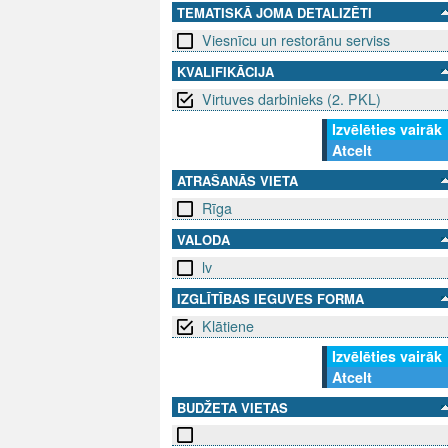
TEMATISKĀ JOMA DETALIZĒTI
Viesnīcu un restorānu serviss
KVALIFIKĀCIJA
Virtuves darbinieks (2. PKL)
Izvēlēties vairāk
Atcelt
ATRAŠANĀS VIETA
Rīga
VALODA
lv
IZGLĪTĪBAS IEGUVES FORMA
Klātiene
Izvēlēties vairāk
Atcelt
BUDŽETA VIETAS