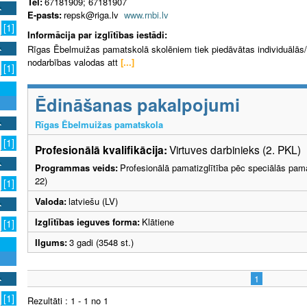
Tel:
67181909; 67181907
E-pasts:
repsk@riga.lv
www.rnbi.lv
[1]
Informācija par izglītības iestādi:
Rīgas Ēbelmuižas pamatskolā skolēniem tiek piedāvātas individuālās/
nodarbības valodas att
[...]
[1]
Ēdināšanas pakalpojumi
Rīgas Ēbelmuižas pamatskola
[1]
Profesionālā kvalifikācija:
Virtuves darbinieks (2. PKL)
Programmas veids:
Profesionālā pamatizglītība pēc speciālās pama
22)
[1]
Valoda:
latviešu (LV)
Izglītības ieguves forma:
Klātiene
[1]
Ilgums:
3 gadi (3548 st.)
1
[1]
Rezultāti : 1 - 1 no 1