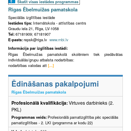
Skatīt visas iestādes programmas
Rīgas Ēbelmuižas pamatskola
Speciālās izglītības iestāde
Iestādes tips:
Internātskola - attīstības centrs
Graudu iela 21, Rīga, LV-1058
Tel:
67181909; 67181907
E-pasts:
repsk@riga.lv
www.rnbi.lv
Informācija par izglītības iestādi:
Rīgas Ēbelmuižas pamatskolā skolēniem tiek piedāvātas
individuālās/grupu atbalsta nodarbības:
nodarbības valodas att
[...]
Ēdināšanas pakalpojumi
Rīgas Ēbelmuižas pamatskola
Profesionālā kvalifikācija:
Virtuves darbinieks (2.
PKL)
Programmas veids:
Profesionālā pamatizglītība pēc speciālās
pamatizglītības - 2. LKI (programma ar kodu 22)