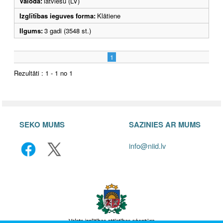
Valoda:
latviešu (LV)
Izglītības ieguves forma:
Klātiene
Ilgums:
3 gadi (3548 st.)
1
Rezultāti : 1 - 1 no 1
SEKO MUMS
SAZINIES AR MUMS
info@niid.lv