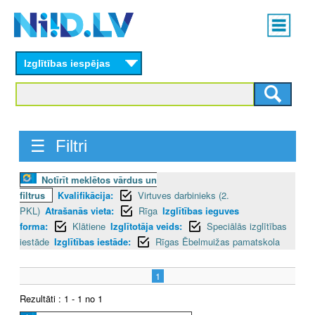
Skip
Main
to
menu
N
main
content
Izglītības iespējas
I
I
D
☰ Filtri
.
Notīrīt meklētos vārdus un
L
filtrus
Kvalifikācija:
Virtuves darbinieks (2.
V
PKL)
Atrašanās vieta:
Rīga
Izglītības ieguves
forma:
Klātiene
Izglītotāja veids:
Speciālās izglītības
iestāde
Izglītības iestāde:
Rīgas Ēbelmuižas pamatskola
1
Rezultāti : 1 - 1 no 1