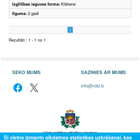
Izglītības ieguves forma:
Klātiene
Ilgums:
2 gadi
1
Rezultāti : 1 - 1 no 1
SEKO MUMS
SAZINIES AR MUMS
info@niid.lv
Šī vietne izmanto sīkdatnes statistikas uzkrāšanai, kas