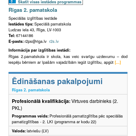
Skatīt visas iestādes programmas
Rīgas 2. pamatskola
Speciālās izglītības iestāde
Iestādes tips:
Speciālā pamatskola
Ludzas iela 43, Rīga, LV-1003
Tel:
67144186
E-pasts:
r2ps@riga.lv
r2s.lv
Informācija par izglītības iestādi:
Rīgas 2.pamatskola ir skola, kas veic svarīgu uzdevumu – dod
iespēju bērniem ar īpašām vajadzībām iegūt izglītību, apgūt
[...]
Ēdināšanas pakalpojumi
Rīgas 2. pamatskola
Profesionālā kvalifikācija:
Virtuves darbinieks (2.
PKL)
Programmas veids:
Profesionālā pamatizglītība pēc speciālās
pamatizglītības - 2. LKI (programma ar kodu 22)
Valoda:
latviešu (LV)