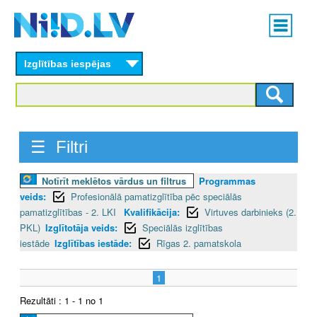
Skip
Main
to
menu
N
main
content
Izglītības iespējas
I
I
D
☰ Filtri
.
Notīrīt meklētos vārdus un filtrus
Programmas
L
veids:
Profesionālā pamatizglītība pēc speciālās
V
pamatizglītības - 2. LKI
Kvalifikācija:
Virtuves darbinieks (2.
PKL)
Izglītotāja veids:
Speciālās izglītības
iestāde
Izglītības iestāde:
Rīgas 2. pamatskola
1
Rezultāti : 1 - 1 no 1