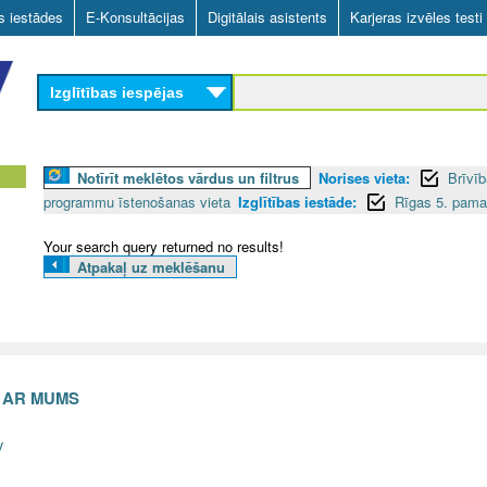
Skip
as iestādes
E-Konsultācijas
Digitālais asistents
Karjeras izvēles testi
to
main
Izglītības iespējas
content
Notīrīt meklētos vārdus un filtrus
Norises vieta:
Brīvīb
programmu īstenošanas vieta
Izglītības iestāde:
Rīgas 5. pamat
Your search query returned no results!
Atpakaļ uz meklēšanu
S AR MUMS
v