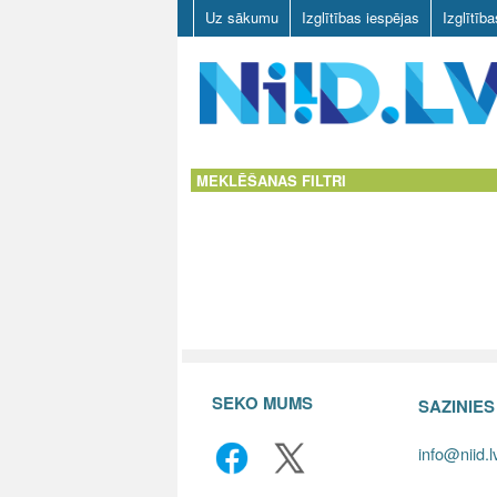
Uz sākumu
Izglītības iespējas
Izglītīb
N
I
MEKLĒŠANAS FILTRI
I
D
.
L
V
SEKO MUMS
SAZINIE
info@niid.l