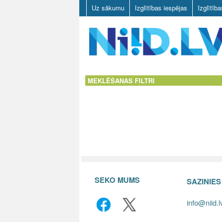
Uz sākumu
Izglītības iespējas
Izglītīb
N
I
MEKLĒŠANAS FILTRI
I
D
.
L
V
SEKO MUMS
SAZINIE
info@niid.l