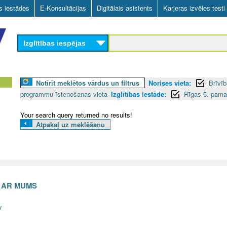
Skip
as iestādes
E-Konsultācijas
Digitālais asistents
Karjeras izvēles testi
to
main
Izglītības iespējas
content
Notīrīt meklētos vārdus un filtrus
Norises vieta:
Brīvīb
programmu īstenošanas vieta
Izglītības iestāde:
Rīgas 5. pamat
Your search query returned no results!
Atpakaļ uz meklēšanu
S AR MUMS
v