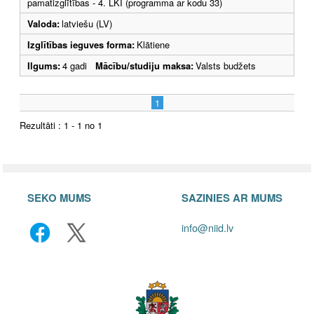
pamatizglītības - 4. LKI (programma ar kodu 33)
Valoda:
latviešu (LV)
Izglītības ieguves forma:
Klātiene
Ilgums:
4 gadi
Mācību/studiju maksa:
Valsts budžets
1
Rezultāti : 1 - 1 no 1
SEKO MUMS
SAZINIES AR MUMS
info@niid.lv