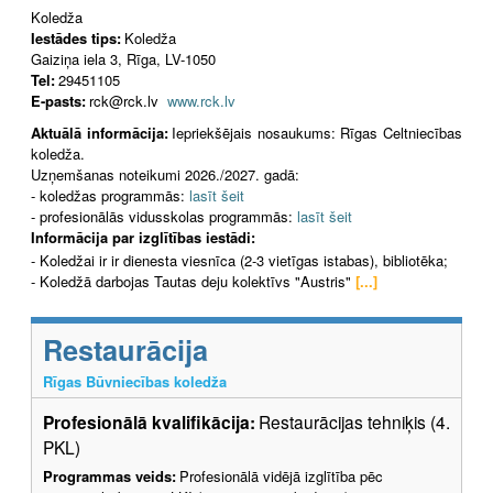
Koledža
Iestādes tips:
Koledža
Gaiziņa iela 3, Rīga, LV-1050
Tel:
29451105
E-pasts:
rck@rck.lv
www.rck.lv
Aktuālā informācija:
Iepriekšējais nosaukums: Rīgas Celtniecības
koledža.
Uzņemšanas noteikumi 2026./2027. gadā:
- koledžas programmās:
lasīt šeit
- profesionālās vidusskolas programmās:
lasīt šeit
Informācija par izglītības iestādi:
- Koledžai ir ir dienesta viesnīca (2-3 vietīgas istabas), bibliotēka;
- Koledžā darbojas Tautas deju kolektīvs "Austris"
[...]
Restaurācija
Rīgas Būvniecības koledža
Profesionālā kvalifikācija:
Restaurācijas tehniķis (4.
PKL)
Programmas veids:
Profesionālā vidējā izglītība pēc