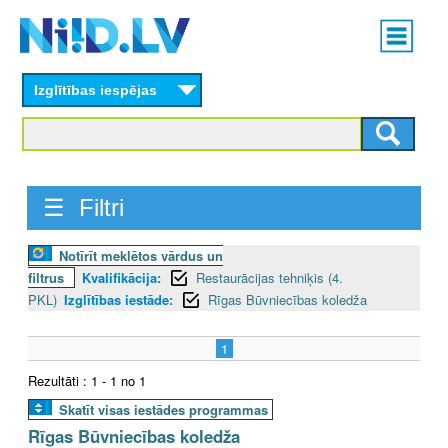
Skip
Main
to
menu
N
main
content
Izglītības iespējas
I
I
D
☰ Filtri
.
Notīrīt meklētos vārdus un
L
filtrus
Kvalifikācija:
Restaurācijas tehniķis (4.
V
PKL)
Izglītības iestāde:
Rīgas Būvniecības koledža
1
Rezultāti : 1 - 1 no 1
Skatīt visas iestādes programmas
Rīgas Būvniecības koledža