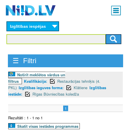
Skip
Main
to
menu
N
main
content
Izglītības iespējas
I
I
D
☰ Filtri
.
Notīrīt meklētos vārdus un
L
filtrus
Kvalifikācija:
Restaurācijas tehniķis (4.
V
PKL)
Izglītības ieguves forma:
Klātiene
Izglītības
iestāde:
Rīgas Būvniecības koledža
1
Rezultāti : 1 - 1 no 1
Skatīt visas iestādes programmas