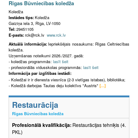
Rīgas Būvniecības koledža
Koledža
Iestādes tips:
Koledža
Gaiziņa iela 3, Rīga, LV-1050
Tel:
29451105
E-pasts:
rck@rck.lv
www.rck.lv
Aktuālā informācija:
Iepriekšējais nosaukums: Rīgas Celtniecības
koledža.
Uzņemšanas noteikumi 2026./2027. gadā:
- koledžas programmās:
lasīt šeit
- profesionālās vidusskolas programmās:
lasīt šeit
Informācija par izglītības iestādi:
- Koledžai ir ir dienesta viesnīca (2-3 vietīgas istabas), bibliotēka;
- Koledžā darbojas Tautas deju kolektīvs "Austris"
[...]
Restaurācija
Rīgas Būvniecības koledža
Profesionālā kvalifikācija:
Restaurācijas tehniķis (4.
PKL)