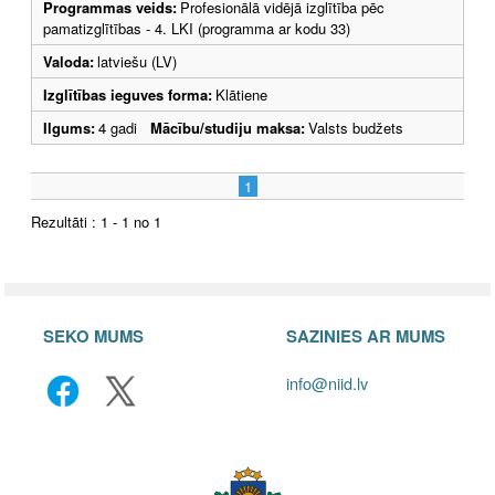
Programmas veids:
Profesionālā vidējā izglītība pēc
pamatizglītības - 4. LKI (programma ar kodu 33)
Valoda:
latviešu (LV)
Izglītības ieguves forma:
Klātiene
Ilgums:
4 gadi
Mācību/studiju maksa:
Valsts budžets
1
Rezultāti : 1 - 1 no 1
SEKO MUMS
SAZINIES AR MUMS
info@niid.lv