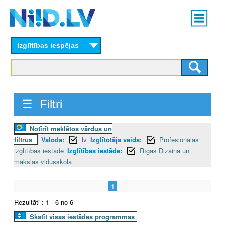
Skip
Main
to
menu
N
main
content
Izglītības iespējas
I
I
D
☰ Filtri
.
Notīrīt meklētos vārdus un
L
filtrus
Valoda:
lv
Izglītotāja veids:
Profesionālās
V
izglītības iestāde
Izglītības iestāde:
Rīgas Dizaina un
mākslas vidusskola
1
Rezultāti : 1 - 6 no 6
Skatīt visas iestādes programmas