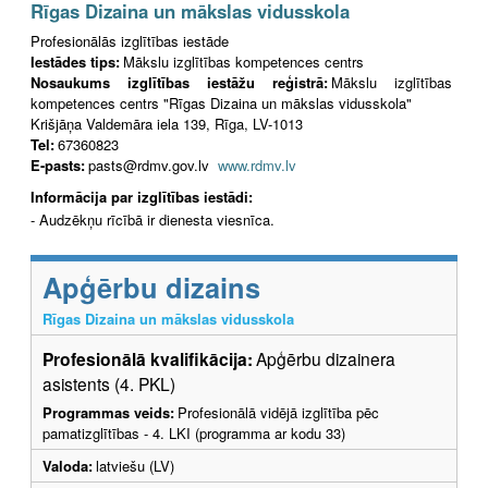
Rīgas Dizaina un mākslas vidusskola
Profesionālās izglītības iestāde
Iestādes tips:
Mākslu izglītības kompetences centrs
Nosaukums izglītības iestāžu reģistrā:
Mākslu izglītības
kompetences centrs "Rīgas Dizaina un mākslas vidusskola"
Krišjāņa Valdemāra iela 139, Rīga, LV-1013
Tel:
67360823
E-pasts:
pasts@rdmv.gov.lv
www.rdmv.lv
Informācija par izglītības iestādi:
- Audzēkņu rīcībā ir dienesta viesnīca.
Apģērbu dizains
Rīgas Dizaina un mākslas vidusskola
Profesionālā kvalifikācija:
Apģērbu dizainera
asistents (4. PKL)
Programmas veids:
Profesionālā vidējā izglītība pēc
pamatizglītības - 4. LKI (programma ar kodu 33)
Valoda:
latviešu (LV)