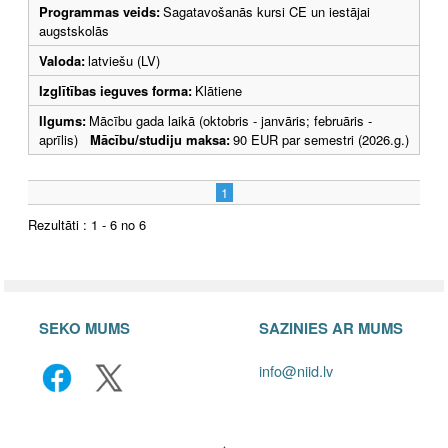
Programmas veids:
Sagatavošanās kursi CE un iestājai
augstskolās
Valoda:
latviešu (LV)
Izglītības ieguves forma:
Klātiene
Ilgums:
Mācību gada laikā (oktobris - janvāris; februāris -
aprīlis)
Mācību/studiju maksa:
90 EUR par semestri (2026.g.)
1
Rezultāti : 1 - 6 no 6
SEKO MUMS
SAZINIES AR MUMS
info@niid.lv