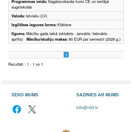
Programmas veids:
Sagatavošanās kursi CE un iestājai
augstskolās
Valoda:
latviešu (LV)
Izglītības ieguves forma:
Klātiene
Ilgums:
Mācību gada laikā (oktobris - janvāris; februāris -
aprīlis)
Mācību/studiju maksa:
90 EUR par semestri (2026.g.)
1
Rezultāti : 1 - 1 no 1
SEKO MUMS
SAZINIES AR MUMS
info@niid.lv