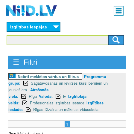
Skip
Main
to
menu
N
main
content
Izglītības iespējas
I
I
D
☰ Filtri
.
Notīrīt meklētos vārdus un filtrus
Programmu
L
grupa:
Sagatavošanās un ievirzes kursi bērniem un
V
jauniešiem
Atrašanās
vieta:
Rīga
Valoda:
lv
Izglītotāja
veids:
Profesionālās izglītības iestāde
Izglītības
iestāde:
Rīgas Dizaina un mākslas vidusskola
1
Rezultāti : 1 - 1 no 1