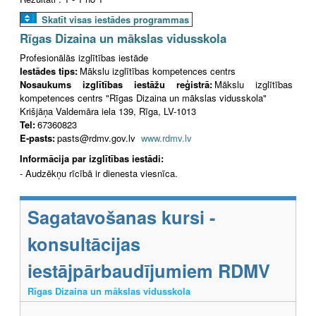
Skatīt visas iestādes programmas
Rīgas Dizaina un mākslas vidusskola
Profesionālās izglītības iestāde
Iestādes tips:
Mākslu izglītības kompetences centrs
Nosaukums izglītības iestāžu reģistrā:
Mākslu izglītības
kompetences centrs "Rīgas Dizaina un mākslas vidusskola"
Krišjāņa Valdemāra iela 139, Rīga, LV-1013
Tel:
67360823
E-pasts:
pasts@rdmv.gov.lv
www.rdmv.lv
Informācija par izglītības iestādi:
- Audzēkņu rīcībā ir dienesta viesnīca.
Sagatavošanas kursi -
konsultācijas
iestājpārbaudījumiem RDMV
Rīgas Dizaina un mākslas vidusskola