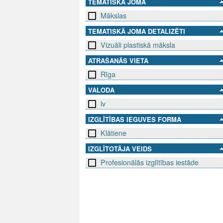
TEMATISKĀ JOMA
Mākslas
TEMATISKĀ JOMA DETALIZĒTI
Vizuāli plastiskā māksla
ATRAŠANĀS VIETA
Rīga
VALODA
lv
IZGLĪTĪBAS IEGUVES FORMA
Klātiene
IZGLĪTOTĀJA VEIDS
Profesionālās izglītības iestāde