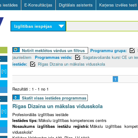
Skip
as iestādes
E-Konsultācijas
Digitālais asistents
Karjeras izvēles testi
to
main
Izglītības iespējas
content
Notīrīt meklētos vārdus un filtrus
Programmu grupa:
jauniešiem
Programmas veids:
Sagatavošanās kursi CE un ie
iestāde:
Rīgas Dizaina un mākslas vidusskola
[1]
1
Rezultāti : 1 - 1 no 1
Skatīt visas iestādes programmas
Rīgas Dizaina un mākslas vidusskola
[1]
Profesionālās izglītības iestāde
Iestādes tips:
Mākslu izglītības kompetences centrs
Nosaukums izglītības iestāžu reģistrā:
Mākslu izglītības kompe
vidusskola"
Krišjāņa Valdemāra iela 139, Rīga, LV-1013