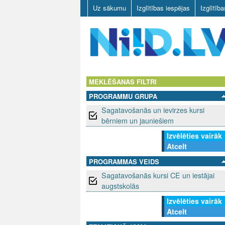
Uz sākumu
Izglītības iespējas
Izglītīb
N
I
MEKLĒŠANAS FILTRI
PROGRAMMU GRUPA
I
Sagatavošanās un ievirzes kursi
D
bērniem un jauniešiem
Izvēlēties vairāk
.
Atcelt
L
PROGRAMMAS VEIDS
Sagatavošanās kursi CE un iestājai
V
augstskolās
Izvēlēties vairāk
Atcelt