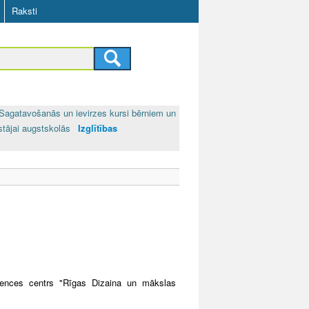
Raksti
Sagatavošanās un ievirzes kursi bērniem un
stājai augstskolās
Izglītības
tences centrs "Rīgas Dizaina un mākslas