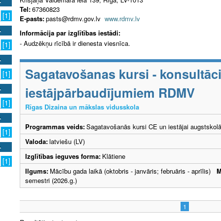
Tel:
67360823
[1]
E-pasts:
pasts@rdmv.gov.lv
www.rdmv.lv
Informācija par izglītības iestādi:
- Audzēkņu rīcībā ir dienesta viesnīca.
[1]
Sagatavošanas kursi - konsultāci
[1]
iestājpārbaudījumiem RDMV
[1]
Rīgas Dizaina un mākslas vidusskola
Programmas veids:
Sagatavošanās kursi CE un iestājai augstskol
[1]
Valoda:
latviešu (LV)
Izglītības ieguves forma:
Klātiene
[1]
Ilgums:
Mācību gada laikā (oktobris - janvāris; februāris - aprīlis)
M
semestri (2026.g.)
1