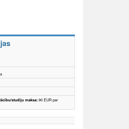
jas
ās
ācību/studiju maksa:
90 EUR par