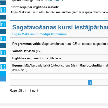
Informācija par izglītības iestādi:
[1]
Rīgas Mākslas un mediju tehnikuma audzēkņiem ir iespēja dzīvot labie
[1]
Sagatavošanas kursi iestājpār
Rīgas Mākslas un mediju tehnikums
[1]
Programmas veids:
Sagatavošanās kursi CE un iestājai augstskol
Valoda:
latviešu (LV)
[1]
Izglītības ieguves forma:
Klātiene
Ilgums:
Mācību gada laikā (oktobris; janvāris)
Mācību/studiju ma
[1]
(2025./26.)
1
Rezultāti : 1 - 1 no 1