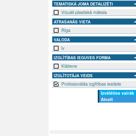
TEMATISKĀ JOMA DETALIZĒTI
Vizuāli plastiskā māksla
ATRAŠANĀS VIETA
Rīga
VALODA
lv
IZGLĪTĪBAS IEGUVES FORMA
Klātiene
IZGLĪTOTĀJA VEIDS
Profesionālās izglītības iestāde
Izvēlēties vairāk
Atcelt