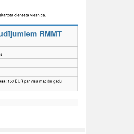
kārtotā dienesta viesnīcā.
baudījumiem RMMT
ās
ksa:
150 EUR par visu mācību gadu