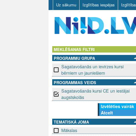
Uz sākumu
Izglītības iespējas
Izglītīb
N
I
MEKLĒŠANAS FILTRI
PROGRAMMU GRUPA
I
Sagatavošanās un ievirzes kursi
D
bērniem un jauniešiem
PROGRAMMAS VEIDS
.
Sagatavošanās kursi CE un iestājai
L
augstskolās
Izvēlēties vairāk
V
Atcelt
TEMATISKĀ JOMA
Mākslas