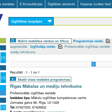
Skip
as iestādes
E-Konsultācijas
Digitālais asistents
Karjeras izvēles testi
to
main
Izglītības iespējas
content
Notīrīt meklētos vārdus un filtrus
Programmas veids:
augstskolās
Izglītotāja veids:
Profesionālās izglītības iestāde
mediju tehnikums
[1]
1
Rezultāti : 1 - 1 no 1
[1]
Skatīt visas iestādes programmas
Rīgas Mākslas un mediju tehnikums
Profesionālās izglītības iestāde
Iestādes tips:
Mākslu izglītības kompetences centrs
Jūrmalas gatve 96, Rīga, LV-1029
Tel:
67427220; 67426922
[1]
E-pasts:
rmmt@rmmt.lv
www.rmmt.lv