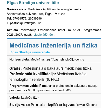
Rīgas Stradiņa universitāte
Norises vieta:
Medicīnas izglītības tehnoloģiju centrs
Anniņmuižas bulvāris 26A, Rīga, LV-1029
Tel:
67061579; 26539996
E-pasts:
kpumtk@rsu.lv
Aktuālā informācija:
Uzņemšanas noteikumi studiju programmās
2026./2027. gadā:
lejupielādēt šeit
Medicīnas inženierija un fizika
Rīgas Stradiņa universitāte
Norises vieta:
Medicīnas izglītības tehnoloģiju centrs
Grāds:
Profesionālais bakalaurs medicīnas fizikā
Profesionālā kvalifikācija:
Medicīnas fizikālo
tehnoloģiju inženieris (6. PKL)
Programmas veids:
Pirmā cikla profesionālā bakalaura studiju
programma - 6. LKI (programma ar kodu 42)
Valoda:
latviešu (LV)
Studiju veids:
Pilna laika
Izglītības ieguves forma:
Klātiene