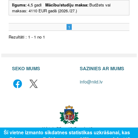
Ilgums:
4,5 gadi
Mācību/studiju maksa:
Budžets vai
maksas: 4110 EUR gadā (2026./27.)
1
Rezultāti : 1 - 1 no 1
SEKO MUMS
SAZINIES AR MUMS
info@niid.lv
Šī vietne izmanto sīkdatnes statistikas uzkrāšanai, kas