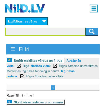
Skip
Main
to
menu
N
main
content
Izglītības iespējas
I
I
D
☰ Filtri
.
Notīrīt meklētos vārdus un filtrus
Atrašanās
L
vieta:
Rīga
Norises vieta:
Rīgas Stradiņa universitātes
V
Medicīnas izglītības tehnoloģiju centrs
Izglītības
iestāde:
Rīgas Stradiņa universitāte
1
Rezultāti : 1 - 1 no 1
Skatīt visas iestādes programmas