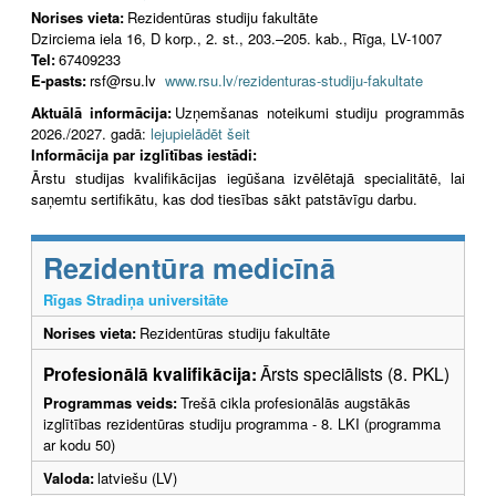
Norises vieta:
Rezidentūras studiju fakultāte
Dzirciema iela 16, D korp., 2. st., 203.–205. kab., Rīga, LV-1007
Tel:
67409233
E-pasts:
rsf@rsu.lv
www.rsu.lv/rezidenturas-studiju-fakultate
Aktuālā informācija:
Uzņemšanas noteikumi studiju programmās
2026./2027. gadā:
lejupielādēt šeit
Informācija par izglītības iestādi:
Ārstu studijas kvalifikācijas iegūšana izvēlētajā specialitātē, lai
saņemtu sertifikātu, kas dod tiesības sākt patstāvīgu darbu.
Rezidentūra medicīnā
Rīgas Stradiņa universitāte
Norises vieta:
Rezidentūras studiju fakultāte
Profesionālā kvalifikācija:
Ārsts speciālists (8. PKL)
Programmas veids:
Trešā cikla profesionālās augstākās
izglītības rezidentūras studiju programma - 8. LKI (programma
ar kodu 50)
Valoda:
latviešu (LV)