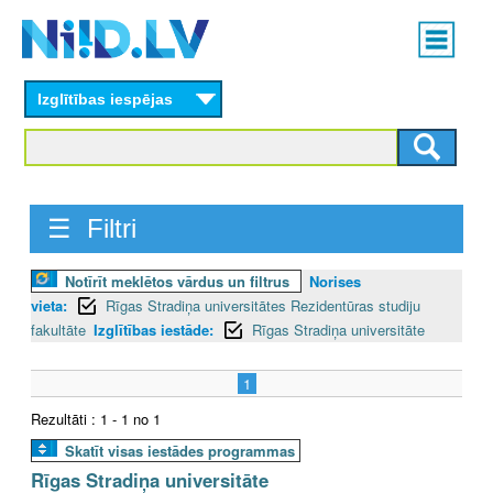
Skip
Main
to
menu
N
main
content
Izglītības iespējas
I
I
D
☰ Filtri
.
Notīrīt meklētos vārdus un filtrus
Norises
L
vieta:
Rīgas Stradiņa universitātes Rezidentūras studiju
V
fakultāte
Izglītības iestāde:
Rīgas Stradiņa universitāte
1
Rezultāti : 1 - 1 no 1
Skatīt visas iestādes programmas
Rīgas Stradiņa universitāte