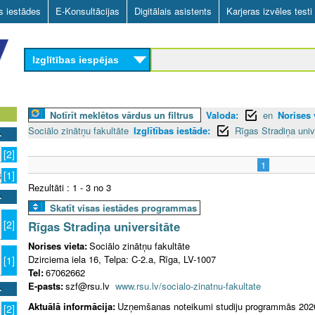
Skip
as iestādes
E-Konsultācijas
Digitālais asistents
Karjeras izvēles testi
to
main
Izglītības iespējas
content
Notīrīt meklētos vārdus un filtrus
Valoda:
en
Norises 
Sociālo zinātņu fakultāte
Izglītības iestāde:
Rīgas Stradiņa univ
[2]
1
s
[1]
Rezultāti : 1 - 3 no 3
Skatīt visas iestādes programmas
[2]
Rīgas Stradiņa universitāte
Norises vieta:
Sociālo zinātņu fakultāte
Dzirciema iela 16, Telpa: C-2.a, Rīga, LV-1007
[1]
Tel:
67062662
E-pasts:
szf@rsu.lv
www.rsu.lv/socialo-zinatnu-fakultate
Aktuālā informācija:
Uzņemšanas noteikumi studiju programmās 202
[2]