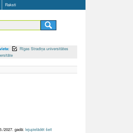
Raksti
vieta:
Rīgas Stradiņa universitātes
ersitāte
6./2027. gadā:
lejupielādēt šeit