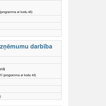
I (programma ar kodu 45)
nuzņēmumu darbība
šanā
LKI (programma ar kodu 43)
)