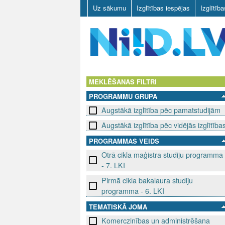
Uz sākumu
Izglītības iespējas
Izglītīb
N
I
MEKLĒŠANAS FILTRI
PROGRAMMU GRUPA
I
Augstākā izglītība pēc pamatstudijām
D
Augstākā izglītība pēc vidējās izglītība
.
PROGRAMMAS VEIDS
Otrā cikla maģistra studiju programma
L
- 7. LKI
V
Pirmā cikla bakalaura studiju
programma - 6. LKI
TEMATISKĀ JOMA
Komerczinības un administrēšana