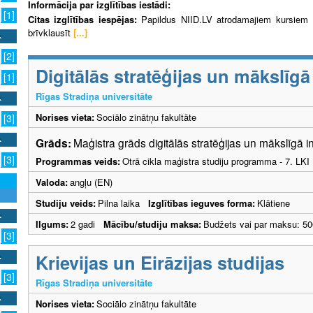
Informācija par izglītības iestādi:
[1]
Citas izglītības iespējas:
Papildus NIID.LV atrodamajiem kursiem R
brīvklausīt
[...]
[2]
Digitālās stratēģijas un mākslīgā
[1]
Rīgas Stradiņa universitāte
Norises vieta:
Sociālo zinātņu fakultāte
[3]
Grāds:
Maģistra grāds digitālās stratēģijas un mākslīgā 
[3]
Programmas veids:
Otrā cikla maģistra studiju programma - 7. LK
Valoda:
angļu (EN)
Studiju veids:
Pilna laika
Izglītības ieguves forma:
Klātiene
Ilgums:
2 gadi
Mācību/studiju maksa:
Budžets vai par maksu: 50
[3]
Krievijas un Eirāzijas studijas
[3]
Rīgas Stradiņa universitāte
Norises vieta:
Sociālo zinātņu fakultāte