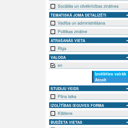
Sociālās un cilvēkrīcības zinātnes
TEMATISKĀ JOMA DETALIZĒTI
Vadība un administrēšana
Politikas zinātne
ATRAŠANĀS VIETA
Rīga
VALODA
en
Izvēlēties vairāk
Atcelt
STUDIJU VEIDS
Pilna laika
IZGLĪTĪBAS IEGUVES FORMA
Klātiene
BUDŽETA VIETAS