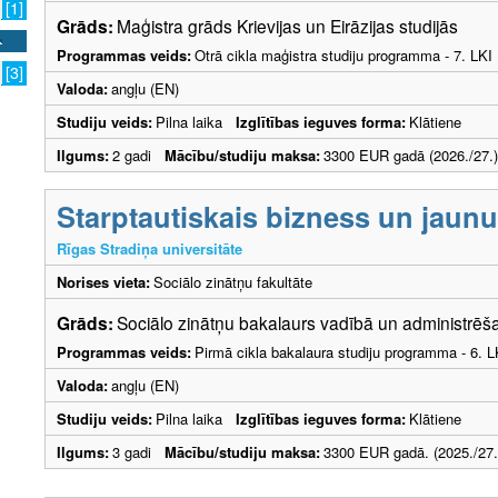
[1]
Grāds:
Maģistra grāds Krievijas un Eirāzijas studijās
Programmas veids:
Otrā cikla maģistra studiju programma - 7. LK
[3]
Valoda:
angļu (EN)
Studiju veids:
Pilna laika
Izglītības ieguves forma:
Klātiene
Ilgums:
2 gadi
Mācību/studiju maksa:
3300 EUR gadā (2026./27.)
Starptautiskais bizness un jau
Rīgas Stradiņa universitāte
Norises vieta:
Sociālo zinātņu fakultāte
Grāds:
Sociālo zinātņu bakalaurs vadībā un administrē
Programmas veids:
Pirmā cikla bakalaura studiju programma - 6. 
Valoda:
angļu (EN)
Studiju veids:
Pilna laika
Izglītības ieguves forma:
Klātiene
Ilgums:
3 gadi
Mācību/studiju maksa:
3300 EUR gadā. (2025./27.