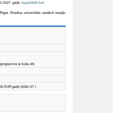
6./2027. gadā:
lejupielādēt šeit
īgas Stradiņa universitāte piedāvā iespēju
I (programma ar kodu 45)
00 EUR gadā (2026./27.)