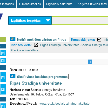
Skip
as iestādes
E-Konsultācijas
Digitālais asistents
Karjeras izvēles testi
to
main
Izglītības iespējas
content
Notīrīt meklētos vārdus un filtrus
Tematiskā joma:
Inf
Norises vieta:
Rīgas Stradiņa universitātes Sociālo zinātņu fak
Stradiņa universitāte
[3]
s
[2]
1
Rezultāti : 1 - 5 no 5
Skatīt visas iestādes programmas
[3]
Rīgas Stradiņa universitāte
[2]
Norises vieta:
Sociālo zinātņu fakultāte
Dzirciema iela 16, Telpa: C-2.a, Rīga, LV-1007
Tel:
67062662
E-pasts:
szf@rsu.lv
www.rsu.lv/socialo-zinatnu-fakultate
s
[5]