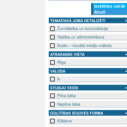
Izvēlēties vairāk
Atcelt
TEMATISKĀ JOMA DETALIZĒTI
Žurnālistika un komunikācija
Vadība un administrēšana
Audio – vizuālā mediju māksla
ATRAŠANĀS VIETA
Rīga
VALODA
lv
STUDIJU VEIDS
Pilna laika
Nepilna laika
IZGLĪTĪBAS IEGUVES FORMA
Klātiene