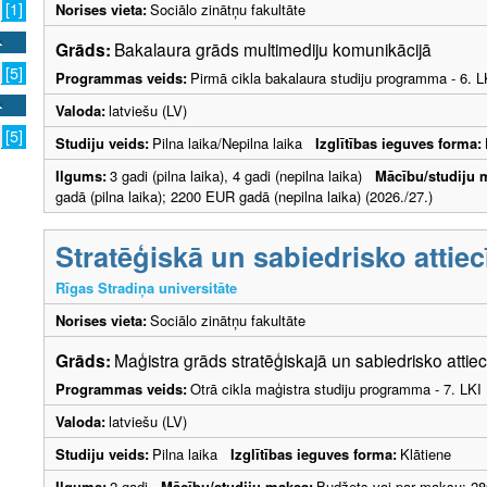
[1]
Norises vieta:
Sociālo zinātņu fakultāte
Grāds:
Bakalaura grāds multimediju komunikācijā
[5]
Programmas veids:
Pirmā cikla bakalaura studiju programma - 6. 
Valoda:
latviešu (LV)
[5]
Studiju veids:
Pilna laika/Nepilna laika
Izglītības ieguves forma:
Ilgums:
3 gadi (pilna laika), 4 gadi (nepilna laika)
Mācību/studiju 
gadā (pilna laika); 2200 EUR gadā (nepilna laika) (2026./27.)
Stratēģiskā un sabiedrisko attie
Rīgas Stradiņa universitāte
Norises vieta:
Sociālo zinātņu fakultāte
Grāds:
Maģistra grāds stratēģiskajā un sabiedrisko atti
Programmas veids:
Otrā cikla maģistra studiju programma - 7. LK
Valoda:
latviešu (LV)
Studiju veids:
Pilna laika
Izglītības ieguves forma:
Klātiene
Ilgums:
2 gadi
Mācību/studiju maksa:
Budžets vai par maksu: 28