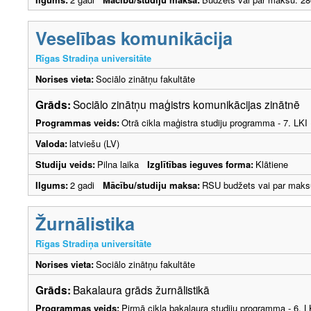
Veselības komunikācija
Rīgas Stradiņa universitāte
Norises vieta:
Sociālo zinātņu fakultāte
Grāds:
Sociālo zinātņu maģistrs komunikācijas zinātnē
Programmas veids:
Otrā cikla maģistra studiju programma - 7. LK
Valoda:
latviešu (LV)
Studiju veids:
Pilna laika
Izglītības ieguves forma:
Klātiene
Ilgums:
2 gadi
Mācību/studiju maksa:
RSU budžets vai par maks
Žurnālistika
Rīgas Stradiņa universitāte
Norises vieta:
Sociālo zinātņu fakultāte
Grāds:
Bakalaura grāds žurnālistikā
Programmas veids:
Pirmā cikla bakalaura studiju programma - 6. 