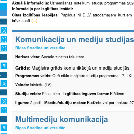
Aktuālā informācija:
Uzņemšanas noteikumi studiju programmās 202
Informācija par izglītības iestādi:
Citas izglītības iespējas:
Papildus NIID.LV atrodamajiem kursiem R
brīvklausīt
[...]
[5]
Komunikācija un mediju studijas
[1]
Rīgas Stradiņa universitāte
[1]
Norises vieta:
Sociālo zinātņu fakultāte
[5]
Grāds:
Maģistra grāds komunikācijā un mediju studijās
Programmas veids:
Otrā cikla maģistra studiju programma - 7. LK
[5]
Valoda:
latviešu (LV)
Studiju veids:
Pilna laika
Izglītības ieguves forma:
Klātiene
[5]
Ilgums:
2 gadi
Mācību/studiju maksa:
Budžets vai par maksu: 27
[1]
Multimediju komunikācija
[5]
Rīgas Stradiņa universitāte