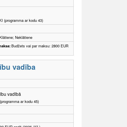
LKI (programma ar kodu 43)
Klātiene; Neklātiene
maksa:
Budžets vai par maksu: 2800 EUR
cību vadība
ecību vadībā
I (programma ar kodu 45)
00 EUR gadā (2026./27.)