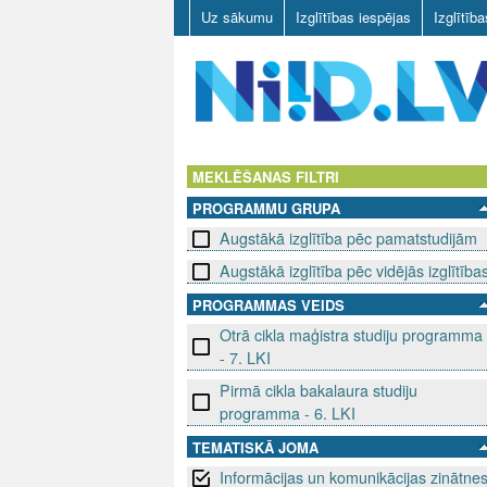
Uz sākumu
Izglītības iespējas
Izglītīb
N
I
MEKLĒŠANAS FILTRI
PROGRAMMU GRUPA
I
Augstākā izglītība pēc pamatstudijām
D
Augstākā izglītība pēc vidējās izglītība
.
PROGRAMMAS VEIDS
Otrā cikla maģistra studiju programma
L
- 7. LKI
V
Pirmā cikla bakalaura studiju
programma - 6. LKI
TEMATISKĀ JOMA
Informācijas un komunikācijas zinātne