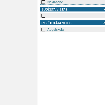
Neklātiene
BUDŽETA VIETAS
IZGLĪTOTĀJA VEIDS
Augstskola