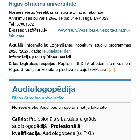
Rīgas Stradiņa universitāte
Norises vieta:
Veselības un sporta zinātņu fakultāte
Anniņmuižas bulvāris 26A, Telpa: 314-1, Rīga, LV-1029
Tel:
67061572
E-pasts:
vszf@rsu.lv
www.rsu.lv/veselibas-un-sporta-zinatnu-
fakultate
Aktuālā informācija:
Uzņemšanas noteikumi studiju programmās
2026./2027. gadā:
lejupielādēt šeit
Informācija par izglītības iestādi:
Citas izglītības iespējas:
Papildus NIID.LV atrodamajiem kursiem
Rīgas Stradiņa universitāte piedāvā iespēju brīvklausīt
[...]
Audiologopēdija
Rīgas Stradiņa universitāte
Norises vieta:
Veselības un sporta zinātņu fakultāte
Grāds:
Profesionālais bakalaura grāds
audiologopēdijā
Profesionālā
kvalifikācija:
Audiologopēds (6. PKL)