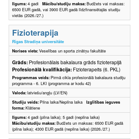
Ilgums:
4 gadi
Mācību/studiju maksa:
Budžets vai maksas:
6500 EUR gadā, vai 3900 EUR gadā līdzfinansētajās studiju
vietās (2026./27.)
Fizioterapija
Rīgas Stradiņa universitāte
Norises vieta:
Veselības un sporta zinātņu fakultāte
Grāds:
Profesionālais bakalaura grāds fizioterapijā
Profesionālā kvalifikācija:
Fizioterapeits (6. PKL)
Programmas veids:
Pirmā cikla profesionālā bakalaura studiju
programma - 6. LKI (programma ar kodu 42)
Valoda:
latviešu/angļu (LV/EN)
Studiju veids:
Pilna laika/Nepilna laika
Izglītības ieguves
forma:
Klātiene
Ilgums:
4 gadi (pilna laika); 5 gadi (nepilna laika)
Mācību/studiju maksa:
Budžets un maksas: 6500 EUR gadā
(pilna laika); 4300 EUR gadā (nepilna laika) (2026./27.)