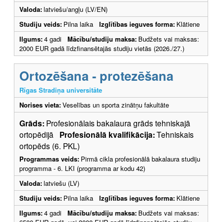
Valoda:
latviešu/angļu (LV/EN)
Studiju veids:
Pilna laika
Izglītības ieguves forma:
Klātiene
Ilgums:
4 gadi
Mācību/studiju maksa:
Budžets vai maksas:
2000 EUR gadā līdzfinansētajās studiju vietās (2026./27.)
Ortozēšana - protezēšana
Rīgas Stradiņa universitāte
Norises vieta:
Veselības un sporta zinātņu fakultāte
Grāds:
Profesionālais bakalaura grāds tehniskajā
ortopēdijā
Profesionālā kvalifikācija:
Tehniskais
ortopēds (6. PKL)
Programmas veids:
Pirmā cikla profesionālā bakalaura studiju
programma - 6. LKI (programma ar kodu 42)
Valoda:
latviešu (LV)
Studiju veids:
Pilna laika
Izglītības ieguves forma:
Klātiene
Ilgums:
4 gadi
Mācību/studiju maksa:
Budžets vai maksas: