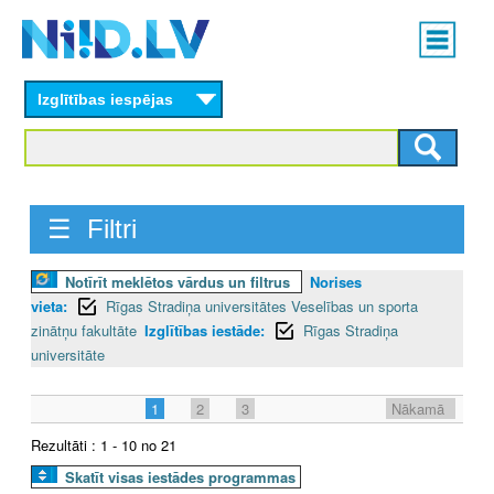
Skip
Main
to
menu
N
main
content
Izglītības iespējas
I
I
D
☰ Filtri
.
Notīrīt meklētos vārdus un filtrus
Norises
L
vieta:
Rīgas Stradiņa universitātes Veselības un sporta
V
zinātņu fakultāte
Izglītības iestāde:
Rīgas Stradiņa
universitāte
1
2
3
Nākamā
Rezultāti : 1 - 10 no 21
Skatīt visas iestādes programmas