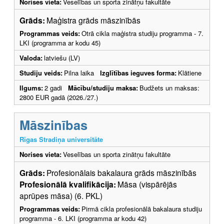
Norises vieta:
Veselības un sporta zinātņu fakultāte
Grāds:
Maģistra grāds māszinībās
Programmas veids:
Otrā cikla maģistra studiju programma - 7.
LKI (programma ar kodu 45)
Valoda:
latviešu (LV)
Studiju veids:
Pilna laika
Izglītības ieguves forma:
Klātiene
Ilgums:
2 gadi
Mācību/studiju maksa:
Budžets un maksas:
2800 EUR gadā (2026./27.)
Māszinības
Rīgas Stradiņa universitāte
Norises vieta:
Veselības un sporta zinātņu fakultāte
Grāds:
Profesionālais bakalaura grāds māszinībās
Profesionālā kvalifikācija:
Māsa (vispārējās
aprūpes māsa) (6. PKL)
Programmas veids:
Pirmā cikla profesionālā bakalaura studiju
programma - 6. LKI (programma ar kodu 42)