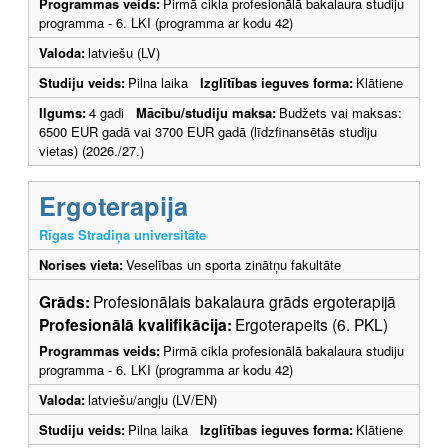
Programmas veids:
Pirmā cikla profesionālā bakalaura studiju
programma - 6. LKI (programma ar kodu 42)
Valoda:
latviešu (LV)
Studiju veids:
Pilna laika
Izglītības ieguves forma:
Klātiene
Ilgums:
4 gadi
Mācību/studiju maksa:
Budžets vai maksas:
6500 EUR gadā vai 3700 EUR gadā (līdzfinansētās studiju
vietas) (2026./27.)
Ergoterapija
Rīgas Stradiņa universitāte
Norises vieta:
Veselības un sporta zinātņu fakultāte
Grāds:
Profesionālais bakalaura grāds ergoterapijā
Profesionālā kvalifikācija:
Ergoterapeits (6. PKL)
Programmas veids:
Pirmā cikla profesionālā bakalaura studiju
programma - 6. LKI (programma ar kodu 42)
Valoda:
latviešu/angļu (LV/EN)
Studiju veids:
Pilna laika
Izglītības ieguves forma:
Klātiene