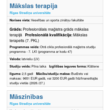
Mākslas terapija
Rīgas Stradiņa universitāte
Norises vieta:
Veselības un sporta zinātņu fakultāte
Grāds:
Profesionālais maģistra grāds mākslas
terapijā
Profesionālā kvalifikācija:
Mākslas
terapeits (7. PKL)
Programmas veids:
Otrā cikla profesionālā maģistra studiju
programma - 7. LKI (programma ar kodu 47)
Valoda:
latviešu (LV)
Studiju veids:
Pilna laika
Izglītības ieguves forma:
Klātiene
Ilgums:
2,5 gadi
Mācību/studiju maksa:
Budžets vai
maksas: 9651 EUR gadā, vai 3200 EUR gadā līdzfinansētajās
studiju vietās (2026./27.)
Māszinības
Rīgas Stradiņa universitāte