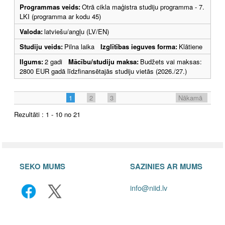
Programmas veids:
Otrā cikla maģistra studiju programma - 7.
LKI (programma ar kodu 45)
Valoda:
latviešu/angļu (LV/EN)
Studiju veids:
Pilna laika
Izglītības ieguves forma:
Klātiene
Ilgums:
2 gadi
Mācību/studiju maksa:
Budžets vai maksas:
2800 EUR gadā līdzfinansētajās studiju vietās (2026./27.)
1
2
3
Nākamā
Rezultāti : 1 - 10 no 21
SEKO MUMS
SAZINIES AR MUMS
info@niid.lv