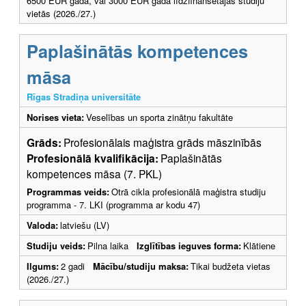
6500 EUR gadā, vai 3000 EUR gadā līdzfinansētajās studiju
vietās (2026./27.)
Paplašinātās kompetences
māsa
Rīgas Stradiņa universitāte
Norises vieta:
Veselības un sporta zinātņu fakultāte
Grāds:
Profesionālais maģistra grāds māszinībās
Profesionālā kvalifikācija:
Paplašinātās
kompetences māsa (7. PKL)
Programmas veids:
Otrā cikla profesionālā maģistra studiju
programma - 7. LKI (programma ar kodu 47)
Valoda:
latviešu (LV)
Studiju veids:
Pilna laika
Izglītības ieguves forma:
Klātiene
Ilgums:
2 gadi
Mācību/studiju maksa:
Tikai budžeta vietas
(2026./27.)