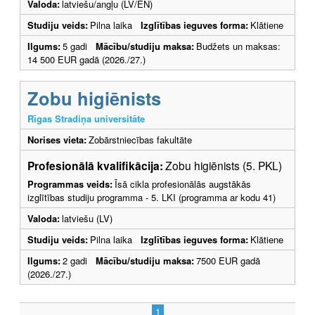
Valoda:
latviešu/angļu (LV/EN)
Studiju veids:
Pilna laika
Izglītības ieguves forma:
Klātiene
Ilgums:
5 gadi
Mācību/studiju maksa:
Budžets un maksas:
14 500 EUR gadā (2026./27.)
Zobu higiēnists
Rīgas Stradiņa universitāte
Norises vieta:
Zobārstniecības fakultāte
Profesionālā kvalifikācija:
Zobu higiēnists (5. PKL)
Programmas veids:
Īsā cikla profesionālās augstākās
izglītības studiju programma - 5. LKI (programma ar kodu 41)
Valoda:
latviešu (LV)
Studiju veids:
Pilna laika
Izglītības ieguves forma:
Klātiene
Ilgums:
2 gadi
Mācību/studiju maksa:
7500 EUR gadā
(2026./27.)
1