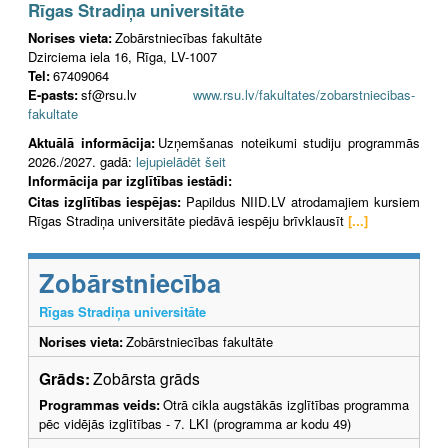
Rīgas Stradiņa universitāte
Norises vieta:
Zobārstniecības fakultāte
Dzirciema iela 16, Rīga, LV-1007
Tel:
67409064
E-pasts:
sf@rsu.lv
www.rsu.lv/fakultates/zobarstniecibas-
fakultate
Aktuālā informācija:
Uzņemšanas noteikumi studiju programmās
2026./2027. gadā:
lejupielādēt šeit
Informācija par izglītības iestādi:
Citas izglītības iespējas:
Papildus NIID.LV atrodamajiem kursiem
Rīgas Stradiņa universitāte piedāvā iespēju brīvklausīt
[...]
Zobārstniecība
Rīgas Stradiņa universitāte
Norises vieta:
Zobārstniecības fakultāte
Grāds:
Zobārsta grāds
Programmas veids:
Otrā cikla augstākās izglītības programma
pēc vidējās izglītības - 7. LKI (programma ar kodu 49)