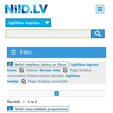
Skip
Main
to
menu
N
main
content
Izglītības iespējas
I
I
D
☰ Filtri
.
Notīrīt meklētos vārdus un filtrus
Izglītības ieguves
L
forma:
Klātiene
Norises vieta:
Rīgas Stradiņa
V
universitātes Zobārstniecības fakultāte
Izglītības
iestāde:
Rīgas Stradiņa universitāte
1
Rezultāti : 1 - 2 no 2
Skatīt visas iestādes programmas