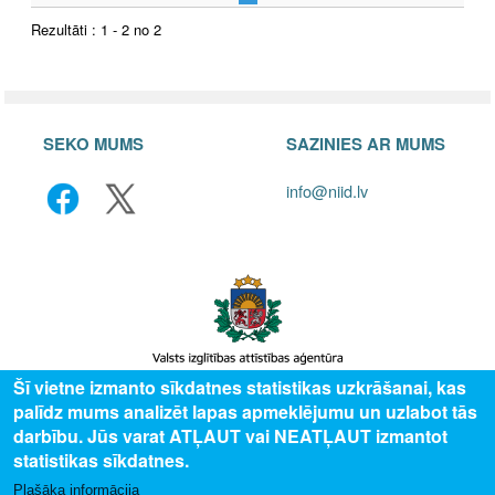
Rezultāti : 1 - 2 no 2
SEKO MUMS
SAZINIES AR MUMS
info@niid.lv
Šī vietne izmanto sīkdatnes statistikas uzkrāšanai, kas
palīdz mums analizēt lapas apmeklējumu un uzlabot tās
© 2025 Valsts izglītības attīstības aģentūra, publicētā satura visas tiesības
darbību. Jūs varat ATĻAUT vai NEATĻAUT izmantot
aizsargātas.
statistikas sīkdatnes.
Plašāka informācija