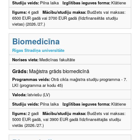
Studiju veids:
Pilna laika
Izglītības ieguves forma:
Klātiene
Ilgums:
4 gadi
Mācību/studiju maksa:
Budžets vai maksas:
6500 EUR gadā vai 3700 EUR gadā (līdzfinansētās studiju
vietas) (2026./27.)
Biomedicīna
Rīgas Stradiņa universitāte
Norises vieta:
Medicīnas fakultāte
Grāds:
Maģistra grāds biomedicīnā
Programmas veids:
Otrā cikla maģistra studiju programma - 7.
LKI (programma ar kodu 45)
Valoda:
latviešu (LV)
Studiju veids:
Pilna laika
Izglītības ieguves forma:
Klātiene
Ilgums:
2 gadi
Mācību/studiju maksa:
Budžets vai maksas:
5000 EUR gadā, vai 3900 EUR gadā līdzfinansētajās studiju
vietās (2026./27.)