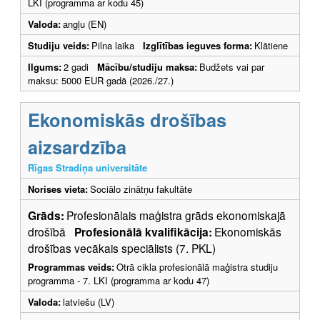
LKI (programma ar kodu 45)
Valoda:
angļu (EN)
Studiju veids:
Pilna laika
Izglītības ieguves forma:
Klātiene
Ilgums:
2 gadi
Mācību/studiju maksa:
Budžets vai par
maksu: 5000 EUR gadā (2026./27.)
Ekonomiskās drošības
aizsardzība
Rīgas Stradiņa universitāte
Norises vieta:
Sociālo zinātņu fakultāte
Grāds:
Profesionālais maģistra grāds ekonomiskajā
drošībā
Profesionālā kvalifikācija:
Ekonomiskās
drošības vecākais speciālists (7. PKL)
Programmas veids:
Otrā cikla profesionālā maģistra studiju
programma - 7. LKI (programma ar kodu 47)
Valoda:
latviešu (LV)