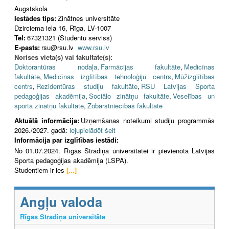
Augstskola
Iestādes tips:
Zinātnes universitāte
Dzirciema iela 16, Rīga, LV-1007
Tel:
67321321 (Studentu serviss)
E-pasts:
rsu@rsu.lv
www.rsu.lv
Norises vieta(s) vai fakultāte(s):
Doktorantūras nodaļa
,
Farmācijas fakultāte
,
Medicīnas
fakultāte
,
Medicīnas izglītības tehnoloģiju centrs
,
Mūžizglītības
centrs
,
Rezidentūras studiju fakultāte
,
RSU Latvijas Sporta
pedagoģijas akadēmija
,
Sociālo zinātņu fakultāte
,
Veselības un
sporta zinātņu fakultāte
,
Zobārstniecības fakultāte
Aktuālā informācija:
Uzņemšanas noteikumi studiju programmās
2026./2027. gadā:
lejupielādēt šeit
Informācija par izglītības iestādi:
No 01.07.2024. Rīgas Stradiņa universitātei ir pievienota Latvijas
Sporta pedagoģijas akadēmija (LSPA).
Studentiem ir ies
[...]
Angļu valoda
Rīgas Stradiņa universitāte