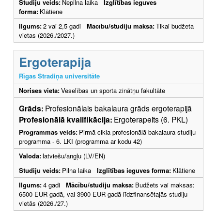
Studiju veids:
Nepilna laika
Izglītības ieguves
forma:
Klātiene
Ilgums:
2 vai 2,5 gadi
Mācību/studiju maksa:
Tikai budžeta
vietas (2026./2027.)
Ergoterapija
Rīgas Stradiņa universitāte
Norises vieta:
Veselības un sporta zinātņu fakultāte
Grāds:
Profesionālais bakalaura grāds ergoterapijā
Profesionālā kvalifikācija:
Ergoterapeits (6. PKL)
Programmas veids:
Pirmā cikla profesionālā bakalaura studiju
programma - 6. LKI (programma ar kodu 42)
Valoda:
latviešu/angļu (LV/EN)
Studiju veids:
Pilna laika
Izglītības ieguves forma:
Klātiene
Ilgums:
4 gadi
Mācību/studiju maksa:
Budžets vai maksas:
6500 EUR gadā, vai 3900 EUR gadā līdzfinansētajās studiju
vietās (2026./27.)