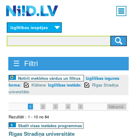
Skip
Main
to
menu
N
main
content
Izglītības iespējas
I
I
D
☰ Filtri
.
Notīrīt meklētos vārdus un filtrus
Izglītības ieguves
L
forma:
Klātiene
Izglītības iestāde:
Rīgas Stradiņa
V
universitāte
1
2
3
4
5
Nākamā
Rezultāti : 1 - 10 no 84
Skatīt visas iestādes programmas
Rīgas Stradiņa universitāte