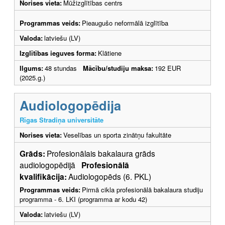
Norises vieta:
Mūžizglītības centrs
Programmas veids:
Pieaugušo neformālā izglītība
Valoda:
latviešu (LV)
Izglītības ieguves forma:
Klātiene
Ilgums:
48 stundas
Mācību/studiju maksa:
192 EUR
(2025.g.)
Audiologopēdija
Rīgas Stradiņa universitāte
Norises vieta:
Veselības un sporta zinātņu fakultāte
Grāds:
Profesionālais bakalaura grāds
audiologopēdijā
Profesionālā
kvalifikācija:
Audiologopēds (6. PKL)
Programmas veids:
Pirmā cikla profesionālā bakalaura studiju
programma - 6. LKI (programma ar kodu 42)
Valoda:
latviešu (LV)