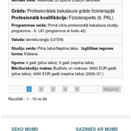
Grāds:
Profesionālais bakalaura grāds fizioterapijā
Profesionālā kvalifikācija:
Fizioterapeits (6. PKL)
Programmas veids:
Pirmā cikla profesionālā bakalaura studiju
programma - 6. LKI (programma ar kodu 42)
Valoda:
latviešu/angļu (LV/EN)
Studiju veids:
Pilna laika/Nepilna laika
Izglītības ieguves
forma:
Klātiene
Ilgums:
4 gadi (pilna laika); 5 gadi (nepilna laika)
Mācību/studiju maksa:
Budžets un maksas: 6500 EUR gadā
(pilna laika); 4300 EUR gadā (nepilna laika) (2026./27.)
1
2
3
4
5
Nākamā
Rezultāti : 1 - 10 no 84
SEKO MUMS
SAZINIES AR MUMS