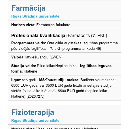
Farmācija
Rīgas Stradiņa universitāte
Norises vieta:
Farmācijas fakultāte
Profesionālā kvalifikācija:
Farmaceits (7. PKL)
Programmas veids:
Otrā cikla augstākās izglītības programma
pēc vidējās izglītības - 7. LKI (programma ar kodu 49)
Valoda:
latviešu/angļu (LV/EN)
Studiju veids:
Pilna laika/Nepilna laika
Izglītības ieguves
forma:
Klātiene
Ilgums:
5 gadi
Mācību/studiju maksa:
Budžets vai maksas:
6500 EUR gadā, vai 3500 EUR gadā līdzfinansētajās studiju
vietās (pilna laika klātiene); 5500 EUR gadā (nepilna laika
klātiene) (2026./27.)
Fizioterapija
Rīgas Stradiņa universitāte
Norises vieta:
Veselības un sporta zinātņu fakultāte