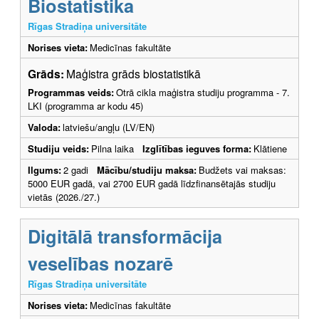
Biostatistika
Rīgas Stradiņa universitāte
Norises vieta:
Medicīnas fakultāte
Grāds:
Maģistra grāds biostatistikā
Programmas veids:
Otrā cikla maģistra studiju programma - 7.
LKI (programma ar kodu 45)
Valoda:
latviešu/angļu (LV/EN)
Studiju veids:
Pilna laika
Izglītības ieguves forma:
Klātiene
Ilgums:
2 gadi
Mācību/studiju maksa:
Budžets vai maksas:
5000 EUR gadā, vai 2700 EUR gadā līdzfinansētajās studiju
vietās (2026./27.)
Digitālā transformācija
veselības nozarē
Rīgas Stradiņa universitāte
Norises vieta:
Medicīnas fakultāte