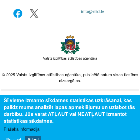
info@niid.lv
© 2025 Valsts izglītības attīstības aģentūra, publicētā satura visas tiesības
aizsargātas.
Šī vietne izmanto sīkdatnes statistikas uzkrāšanai, kas
palīdz mums analizēt lapas apmeklējumu un uzlabot tās
darbību. Jūs varat ATĻAUT vai NEATĻAUT izmantot
statistikas sīkdatnes.
Plašāka informācija
Neatļaut
Atļaut