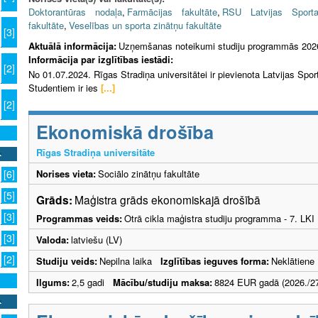
Doktorantūras nodaļa
,
Farmācijas fakultāte
,
RSU Latvijas Sporta
fakultāte
,
Veselības un sporta zinātņu fakultāte
[3]
Aktuālā informācija:
Uzņemšanas noteikumi studiju programmās 202
Informācija par izglītības iestādi:
[2]
No 01.07.2024. Rīgas Stradiņa universitātei ir pievienota Latvijas Sp
Studentiem ir ies
[...]
[2]
Ekonomiskā drošība
Rīgas Stradiņa universitāte
Norises vieta:
Sociālo zinātņu fakultāte
[6]
[5]
Grāds:
Maģistra grāds ekonomiskajā drošībā
[3]
Programmas veids:
Otrā cikla maģistra studiju programma - 7. LK
[3]
Valoda:
latviešu (LV)
[2]
Studiju veids:
Nepilna laika
Izglītības ieguves forma:
Neklātiene
Ilgums:
2,5 gadi
Mācību/studiju maksa:
8824 EUR gadā (2026./27