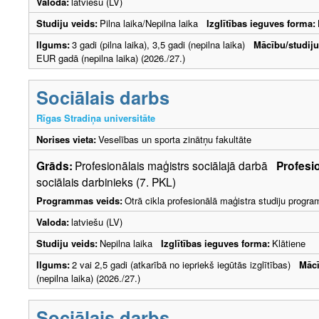
Valoda:
latviešu (LV)
Studiju veids:
Pilna laika/Nepilna laika
Izglītības ieguves forma:
Ilgums:
3 gadi (pilna laika), 3,5 gadi (nepilna laika)
Mācību/studij
EUR gadā (nepilna laika) (2026./27.)
Sociālais darbs
Rīgas Stradiņa universitāte
Norises vieta:
Veselības un sporta zinātņu fakultāte
Grāds:
Profesionālais maģistrs sociālajā darbā
Profesio
sociālais darbinieks (7. PKL)
Programmas veids:
Otrā cikla profesionālā maģistra studiju progr
Valoda:
latviešu (LV)
Studiju veids:
Nepilna laika
Izglītības ieguves forma:
Klātiene
Ilgums:
2 vai 2,5 gadi (atkarībā no iepriekš iegūtās izglītības)
Mācī
(nepilna laika) (2026./27.)
Sociālais darbs