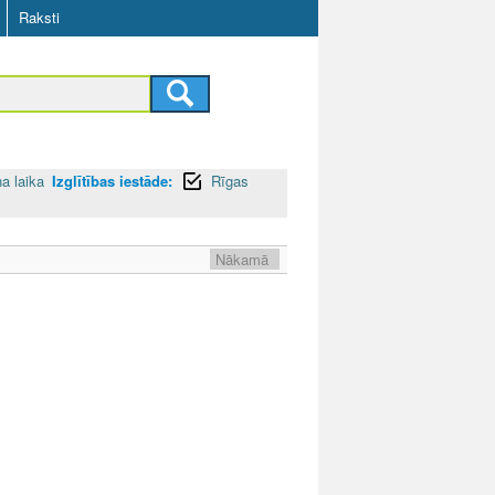
Raksti
na laika
Izglītības iestāde:
Rīgas
Nākamā