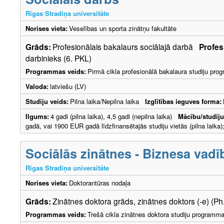
Rīgas Stradiņa universitāte
Norises vieta:
Veselības un sporta zinātņu fakultāte
Grāds:
Profesionālais bakalaurs sociālajā darbā
Profes
darbinieks (6. PKL)
Programmas veids:
Pirmā cikla profesionālā bakalaura studiju pr
Valoda:
latviešu (LV)
Studiju veids:
Pilna laika/Nepilna laika
Izglītības ieguves forma:
Ilgums:
4 gadi (pilna laika), 4,5 gadi (nepilna laika)
Mācību/studij
gadā, vai 1900 EUR gadā līdzfinansētajās studiju vietās (pilna laika)
Sociālās zinātnes - Biznesa vad
Rīgas Stradiņa universitāte
Norises vieta:
Doktorantūras nodaļa
Grāds:
Zinātnes doktora grāds, zinātnes doktors (-e) (Ph
Programmas veids:
Trešā cikla zinātnes doktora studiju programm