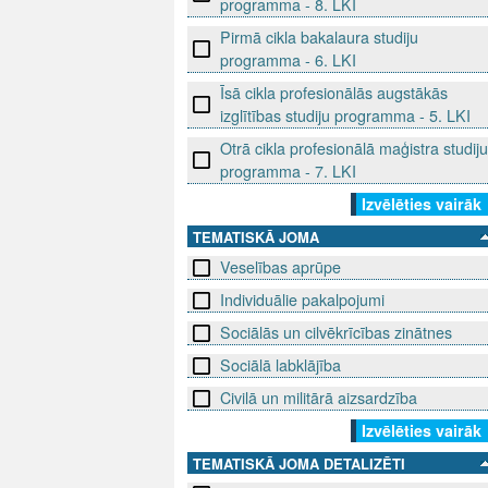
programma - 8. LKI
Pirmā cikla bakalaura studiju
programma - 6. LKI
Īsā cikla profesionālās augstākās
izglītības studiju programma - 5. LKI
Otrā cikla profesionālā maģistra studiju
programma - 7. LKI
Izvēlēties vairāk
TEMATISKĀ JOMA
Veselības aprūpe
Individuālie pakalpojumi
Sociālās un cilvēkrīcības zinātnes
Sociālā labklājība
Civilā un militārā aizsardzība
Izvēlēties vairāk
TEMATISKĀ JOMA DETALIZĒTI