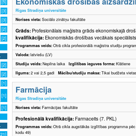
Ekonomiskās drošības aizsardzī
[5]
Rīgas Stradiņa universitāte
[3]
Norises vieta:
Sociālo zinātņu fakultāte
[3]
[2]
Grāds:
Profesionālais maģistra grāds ekonomiskajā dr
kvalifikācija:
Ekonomiskās drošības vecākais speciālists
[2]
Programmas veids:
Otrā cikla profesionālā maģistra studiju progr
Valoda:
latviešu (LV)
Studiju veids:
Nepilna laika
Izglītības ieguves forma:
Klātiene
[2]
Ilgums:
2 vai 2,5 gadi
Mācību/studiju maksa:
Tikai budžeta vieta
[2]
[1]
Farmācija
[1]
Rīgas Stradiņa universitāte
Norises vieta:
Farmācijas fakultāte
[1]
Profesionālā kvalifikācija:
Farmaceits (7. PKL)
Programmas veids:
Otrā cikla augstākās izglītības programma pēc 
kodu 49)
[21]