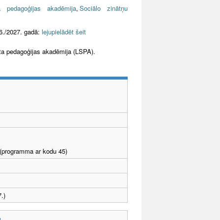
 pedagoģijas akadēmija
,
Sociālo zinātņu
6./2027. gadā:
lejupielādēt šeit
orta pedagoģijas akadēmija (LSPA).
I (programma ar kodu 45)
.)