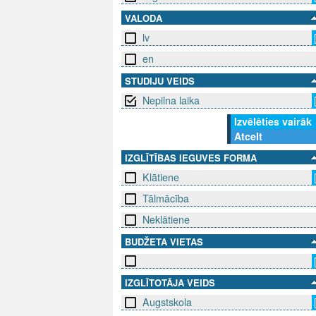
VALODA
lv
en
STUDIJU VEIDS
Nepilna laika
Izvēlēties vairāk
Atcelt
IZGLĪTĪBAS IEGUVES FORMA
Klātiene
Tālmācība
Neklātiene
BUDŽETA VIETAS
IZGLĪTOTĀJA VEIDS
Augstskola