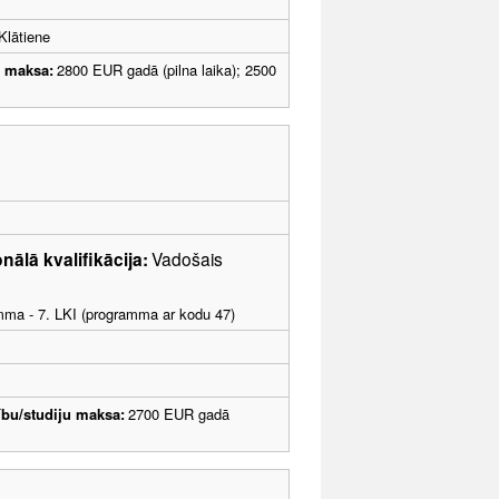
Klātiene
u maksa:
2800 EUR gadā (pilna laika); 2500
nālā kvalifikācija:
Vadošais
amma - 7. LKI (programma ar kodu 47)
bu/studiju maksa:
2700 EUR gadā