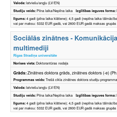
Valoda:
latviešu/angļu (LV/EN)
Studiju veids:
Pilna laika/Nepilna laika
Izglītības ieguves forma:
Ilgums:
4 gadi (pilna laika klātiene); 4,5 gadi (nepilna laika tālmāc
vai par maksu: 5332 EUR gadā, vai 2600 EUR gadā maksas grupās ar
Sociālās zinātnes - Komunikācija
multimediji
Rīgas Stradiņa universitāte
Norises vieta:
Doktorantūras nodaļa
Grāds:
Zinātnes doktora grāds, zinātnes doktors (-e) (Ph
Programmas veids:
Trešā cikla zinātnes doktora studiju programm
Valoda:
latviešu/angļu (LV/EN)
Studiju veids:
Pilna laika/Nepilna laika
Izglītības ieguves forma:
Ilgums:
4 gadi (pilna laika klātiene); 4,5 gadi (nepilna laika tālmāc
vai par maksu: 5332 EUR gadā, vai 2600 EUR gadā maksas grupās ar