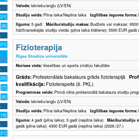
Valoda:
latviešu/angļu (LV/EN)
Studiju veids:
Pilna laika/Nepilna laika
Izglītības ieguves forma:
[21]
Ilgums:
5 gadi
Mācību/studiju maksa:
Budžets vai maksas: 6500
[8]
līdzfinansētajās studiju vietās (pilna laika klātiene); 5500 EUR gadā (
[21]
Fizioterapija
Rīgas Stradiņa universitāte
Norises vieta:
Veselības un sporta zinātņu fakultāte
Grāds:
Profesionālais bakalaura grāds fizioterapijā
Prof
[20]
kvalifikācija:
Fizioterapeits (6. PKL)
[7]
Programmas veids:
Pirmā cikla profesionālā bakalaura studiju pr
[6]
Valoda:
latviešu/angļu (LV/EN)
Studiju veids:
Pilna laika/Nepilna laika
Izglītības ieguves forma:
[16]
Ilgums:
4 gadi (pilna laika); 5 gadi (nepilna laika)
Mācību/studiju 
gadā (pilna laika); 4300 EUR gadā (nepilna laika) (2026./27.)
[21]