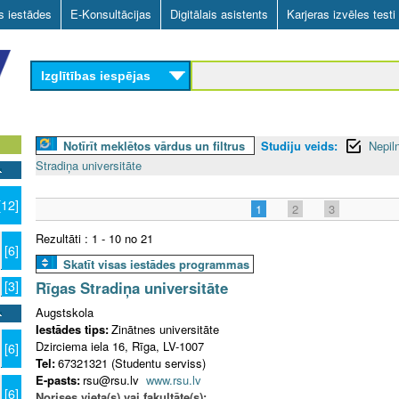
Skip
as iestādes
E-Konsultācijas
Digitālais asistents
Karjeras izvēles testi
to
main
Izglītības iespējas
content
Notīrīt meklētos vārdus un filtrus
Studiju veids:
Nepil
Stradiņa universitāte
[12]
1
2
3
Rezultāti : 1 - 10 no 21
[6]
Skatīt visas iestādes programmas
Rīgas Stradiņa universitāte
[3]
Augstskola
Iestādes tips:
Zinātnes universitāte
Dzirciema iela 16, Rīga, LV-1007
[6]
Tel:
67321321 (Studentu serviss)
E-pasts:
rsu@rsu.lv
www.rsu.lv
[6]
Norises vieta(s) vai fakultāte(s):