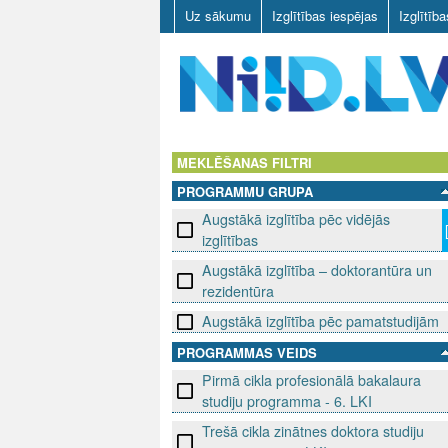
Uz sākumu
Izglītības iespējas
Izglītīb
N
I
MEKLĒŠANAS FILTRI
PROGRAMMU GRUPA
I
Augstākā izglītība pēc vidējās
D
izglītības
Augstākā izglītība – doktorantūra un
.
rezidentūra
L
Augstākā izglītība pēc pamatstudijām
PROGRAMMAS VEIDS
V
Pirmā cikla profesionālā bakalaura
studiju programma - 6. LKI
Trešā cikla zinātnes doktora studiju