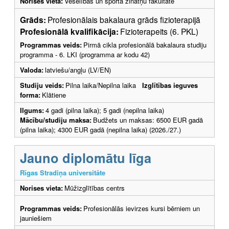
Norises vieta:
Veselības un sporta zinātņu fakultāte
Grāds:
Profesionālais bakalaura grāds fizioterapijā
Profesionālā kvalifikācija:
Fizioterapeits (6. PKL)
Programmas veids:
Pirmā cikla profesionālā bakalaura studiju
programma - 6. LKI (programma ar kodu 42)
Valoda:
latviešu/angļu (LV/EN)
Studiju veids:
Pilna laika/Nepilna laika
Izglītības ieguves
forma:
Klātiene
Ilgums:
4 gadi (pilna laika); 5 gadi (nepilna laika)
Mācību/studiju maksa:
Budžets un maksas: 6500 EUR gadā
(pilna laika); 4300 EUR gadā (nepilna laika) (2026./27.)
Jauno diplomātu līga
Rīgas Stradiņa universitāte
Norises vieta:
Mūžizglītības centrs
Programmas veids:
Profesionālās ievirzes kursi bērniem un
jauniešiem