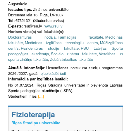
Augstskola
Iestādes tips:
Zinātnes universitāte
Dzirciema iela 16, Rīga, LV-1007
Tel:
67321321 (Studentu serviss)
E-pasts:
rsu@rsu.lv
www.rsu.lv
Norises vieta(s) vai fakultāte(s):
Doktorantūras nodaļa
,
Farmācijas fakultāte
,
Medicīnas
fakultāte
,
Medicīnas izglītības tehnoloģiju centrs
,
Mūžizglītības
centrs
,
Rezidentūras studiju fakultāte
,
RSU Latvijas Sporta
pedagoģijas akadēmija
,
Sociālo zinātņu fakultāte
,
Veselības un
sporta zinātņu fakultāte
,
Zobārstniecības fakultāte
Aktuālā informācija:
Uzņemšanas noteikumi studiju programmās
2026./2027. gadā:
lejupielādēt šeit
Informācija par izglītības iestādi:
No 01.07.2024. Rīgas Stradiņa universitātei ir pievienota Latvijas
Sporta pedagoģijas akadēmija (LSPA).
Studentiem ir ies
[...]
Fizioterapija
Rīgas Stradiņa universitāte