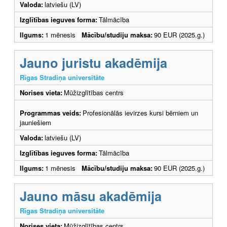
Valoda:
latviešu (LV)
Izglītības ieguves forma:
Tālmācība
Ilgums:
1 mēnesis
Mācību/studiju maksa:
90 EUR (2025.g.)
Jauno juristu akadēmija
Rīgas Stradiņa universitāte
Norises vieta:
Mūžizglītības centrs
Programmas veids:
Profesionālās ievirzes kursi bērniem un
jauniešiem
Valoda:
latviešu (LV)
Izglītības ieguves forma:
Tālmācība
Ilgums:
1 mēnesis
Mācību/studiju maksa:
90 EUR (2025.g.)
Jauno māsu akadēmija
Rīgas Stradiņa universitāte
Norises vieta:
Mūžizglītības centrs