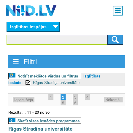
Skip
Main
to
menu
N
main
content
Izglītības iespējas
I
I
D
☰ Filtri
.
Notīrīt meklētos vārdus un filtrus
Izglītības
L
iestāde:
Rīgas Stradiņa universitāte
V
1
2
3
4
Iepriekšējā
Nākamā
5
6
Rezultāti : 11 - 20 no 90
Skatīt visas iestādes programmas
Rīgas Stradiņa universitāte