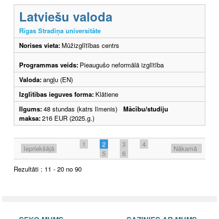
Latviešu valoda
Rīgas Stradiņa universitāte
Norises vieta:
Mūžizglītības centrs
Programmas veids:
Pieaugušo neformālā izglītība
Valoda:
angļu (EN)
Izglītības ieguves forma:
Klātiene
Ilgums:
48 stundas (katrs līmenis)
Mācību/studiju
maksa:
216 EUR (2025.g.)
1
2
3
4
Iepriekšējā
Nākamā
5
6
Rezultāti : 11 - 20 no 90