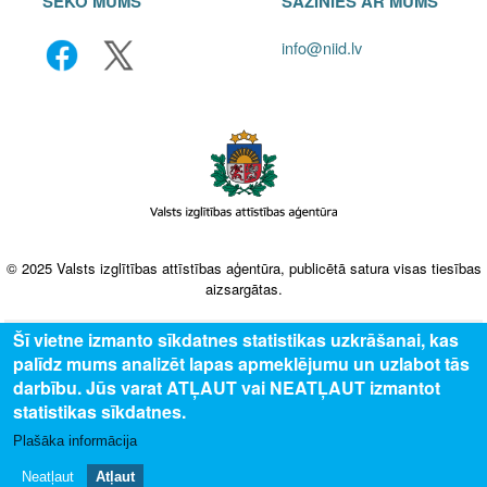
SEKO MUMS
SAZINIES AR MUMS
info@niid.lv
© 2025 Valsts izglītības attīstības aģentūra, publicētā satura visas tiesības
aizsargātas.
Šī vietne izmanto sīkdatnes statistikas uzkrāšanai, kas
palīdz mums analizēt lapas apmeklējumu un uzlabot tās
darbību. Jūs varat ATĻAUT vai NEATĻAUT izmantot
statistikas sīkdatnes.
Plašāka informācija
Neatļaut
Atļaut