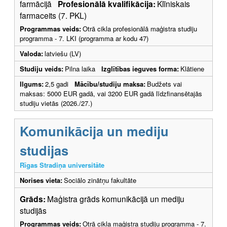
farmācijā
Profesionālā kvalifikācija:
Klīniskais
farmaceits (7. PKL)
Programmas veids:
Otrā cikla profesionālā maģistra studiju
programma - 7. LKI (programma ar kodu 47)
Valoda:
latviešu (LV)
Studiju veids:
Pilna laika
Izglītības ieguves forma:
Klātiene
Ilgums:
2,5 gadi
Mācību/studiju maksa:
Budžets vai
maksas: 5000 EUR gadā, vai 3200 EUR gadā līdzfinansētajās
studiju vietās (2026./27.)
Komunikācija un mediju
studijas
Rīgas Stradiņa universitāte
Norises vieta:
Sociālo zinātņu fakultāte
Grāds:
Maģistra grāds komunikācijā un mediju
studijās
Programmas veids:
Otrā cikla maģistra studiju programma - 7.