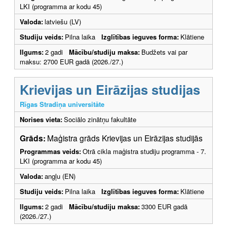
LKI (programma ar kodu 45)
Valoda:
latviešu (LV)
Studiju veids:
Pilna laika
Izglītības ieguves forma:
Klātiene
Ilgums:
2 gadi
Mācību/studiju maksa:
Budžets vai par
maksu: 2700 EUR gadā (2026./27.)
Krievijas un Eirāzijas studijas
Rīgas Stradiņa universitāte
Norises vieta:
Sociālo zinātņu fakultāte
Grāds:
Maģistra grāds Krievijas un Eirāzijas studijās
Programmas veids:
Otrā cikla maģistra studiju programma - 7.
LKI (programma ar kodu 45)
Valoda:
angļu (EN)
Studiju veids:
Pilna laika
Izglītības ieguves forma:
Klātiene
Ilgums:
2 gadi
Mācību/studiju maksa:
3300 EUR gadā
(2026./27.)