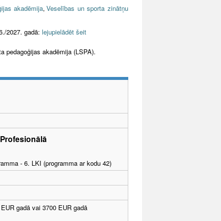
ijas akadēmija
,
Veselības un sporta zinātņu
6./2027. gadā:
lejupielādēt šeit
orta pedagoģijas akadēmija (LSPA).
Profesionālā
ogramma - 6. LKI (programma ar kodu 42)
0 EUR gadā vai 3700 EUR gadā