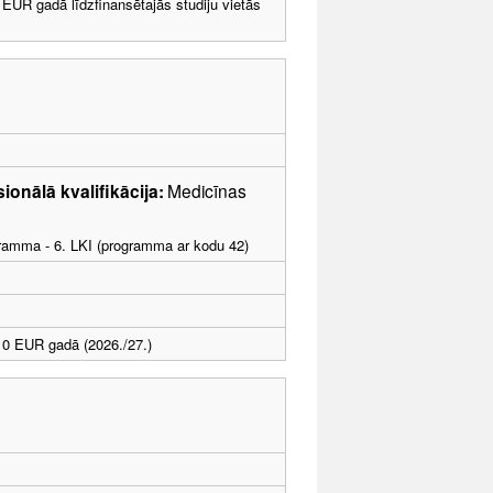
EUR gadā līdzfinansētajās studiju vietās
ionālā kvalifikācija:
Medicīnas
ogramma - 6. LKI (programma ar kodu 42)
0 EUR gadā (2026./27.)