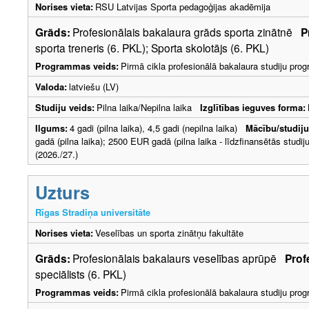
Norises vieta:
RSU Latvijas Sporta pedagoģijas akadēmija
Grāds:
Profesionālais bakalaura grāds sporta zinātnē
P
sporta treneris (6. PKL); Sporta skolotājs (6. PKL)
Programmas veids:
Pirmā cikla profesionālā bakalaura studiju pr
Valoda:
latviešu (LV)
Studiju veids:
Pilna laika/Nepilna laika
Izglītības ieguves forma:
Ilgums:
4 gadi (pilna laika), 4,5 gadi (nepilna laika)
Mācību/studij
gadā (pilna laika); 2500 EUR gadā (pilna laika - līdzfinansētās studi
(2026./27.)
Uzturs
Rīgas Stradiņa universitāte
Norises vieta:
Veselības un sporta zinātņu fakultāte
Grāds:
Profesionālais bakalaurs veselības aprūpē
Prof
speciālists (6. PKL)
Programmas veids:
Pirmā cikla profesionālā bakalaura studiju pr