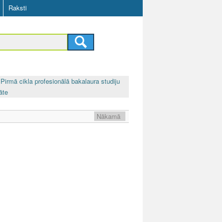
Raksti
Pirmā cikla profesionālā bakalaura studiju
āte
Nākamā