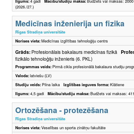
Ilgums:
4 gadi
Mācību/studiju maksa:
Budžets vai maksas: 2000 
(2026./27.)
Medicīnas inženierija un fizika
Rīgas Stradiņa universitāte
Norises vieta:
Medicīnas izglītības tehnoloģiju centrs
Grāds:
Profesionālais bakalaurs medicīnas fizikā
Profes
fizikālo tehnoloģiju inženieris (6. PKL)
Programmas veids:
Pirmā cikla profesionālā bakalaura studiju pr
Valoda:
latviešu (LV)
Studiju veids:
Pilna laika
Izglītības ieguves forma:
Klātiene
Ilgums:
4,5 gadi
Mācību/studiju maksa:
Budžets vai maksas: 411
Ortozēšana - protezēšana
Rīgas Stradiņa universitāte
Norises vieta:
Veselības un sporta zinātņu fakultāte