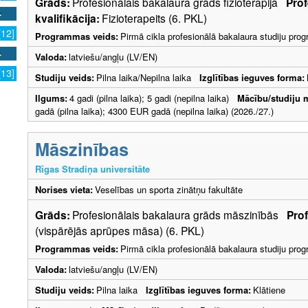
Grāds:
Profesionālais bakalaura grāds fizioterapijā
Prof
kvalifikācija:
Fizioterapeits (6. PKL)
[12]
Programmas veids:
Pirmā cikla profesionālā bakalaura studiju pr
Valoda:
latviešu/angļu (LV/EN)
[13]
Studiju veids:
Pilna laika/Nepilna laika
Izglītības ieguves forma:
Ilgums:
4 gadi (pilna laika); 5 gadi (nepilna laika)
Mācību/studiju 
gadā (pilna laika); 4300 EUR gadā (nepilna laika) (2026./27.)
Māszinības
Rīgas Stradiņa universitāte
Norises vieta:
Veselības un sporta zinātņu fakultāte
Grāds:
Profesionālais bakalaura grāds māszinībās
Prof
(vispārējās aprūpes māsa) (6. PKL)
Programmas veids:
Pirmā cikla profesionālā bakalaura studiju pr
Valoda:
latviešu/angļu (LV/EN)
Studiju veids:
Pilna laika
Izglītības ieguves forma:
Klātiene