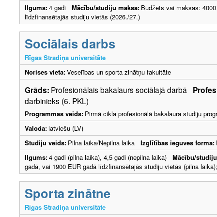
Ilgums:
4 gadi
Mācību/studiju maksa:
Budžets vai maksas: 4000
līdzfinansētajās studiju vietās (2026./27.)
Sociālais darbs
Rīgas Stradiņa universitāte
Norises vieta:
Veselības un sporta zinātņu fakultāte
Grāds:
Profesionālais bakalaurs sociālajā darbā
Profes
darbinieks (6. PKL)
Programmas veids:
Pirmā cikla profesionālā bakalaura studiju pr
Valoda:
latviešu (LV)
Studiju veids:
Pilna laika/Nepilna laika
Izglītības ieguves forma:
Ilgums:
4 gadi (pilna laika), 4,5 gadi (nepilna laika)
Mācību/studij
gadā, vai 1900 EUR gadā līdzfinansētajās studiju vietās (pilna laika)
Sporta zinātne
Rīgas Stradiņa universitāte