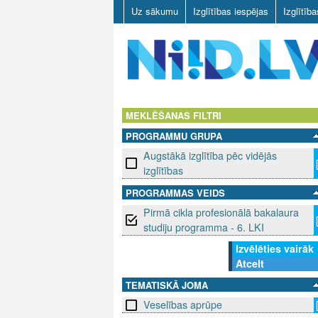
Uz sākumu
Izglītības iespējas
Izglītīb
N
I
MEKLĒŠANAS FILTRI
PROGRAMMU GRUPA
I
Augstākā izglītība pēc vidējās
D
izglītības
PROGRAMMAS VEIDS
.
Pirmā cikla profesionālā bakalaura
L
studiju programma - 6. LKI
Izvēlēties vairāk
V
Atcelt
TEMATISKĀ JOMA
Veselības aprūpe