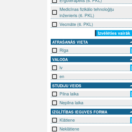
Ergoterapeits (6. PKL)
Medicīnas fizikālo tehnoloģiju
inženieris (6. PKL)
Vecmāte (6. PKL)
Izvēlēties vairāk
ATRAŠANĀS VIETA
Rīga
VALODA
lv
en
STUDIJU VEIDS
Pilna laika
Nepilna laika
IZGLĪTĪBAS IEGUVES FORMA
Klātiene
Neklātiene