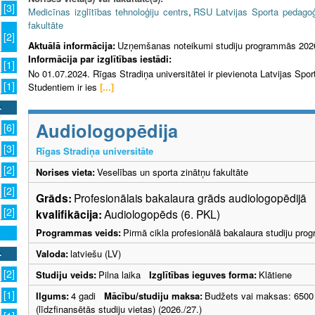
[3]
Medicīnas izglītības tehnoloģiju centrs
,
RSU Latvijas Sporta pedagoģ
fakultāte
[2]
Aktuālā informācija:
Uzņemšanas noteikumi studiju programmās 202
Informācija par izglītības iestādi:
[1]
No 01.07.2024. Rīgas Stradiņa universitātei ir pievienota Latvijas Sp
[1]
Studentiem ir ies
[...]
Audiologopēdija
[6]
[3]
Rīgas Stradiņa universitāte
[2]
Norises vieta:
Veselības un sporta zinātņu fakultāte
[2]
Grāds:
Profesionālais bakalaura grāds audiologopēdijā
[2]
kvalifikācija:
Audiologopēds (6. PKL)
Programmas veids:
Pirmā cikla profesionālā bakalaura studiju pr
Valoda:
latviešu (LV)
[2]
Studiju veids:
Pilna laika
Izglītības ieguves forma:
Klātiene
[1]
Ilgums:
4 gadi
Mācību/studiju maksa:
Budžets vai maksas: 650
(līdzfinansētās studiju vietas) (2026./27.)