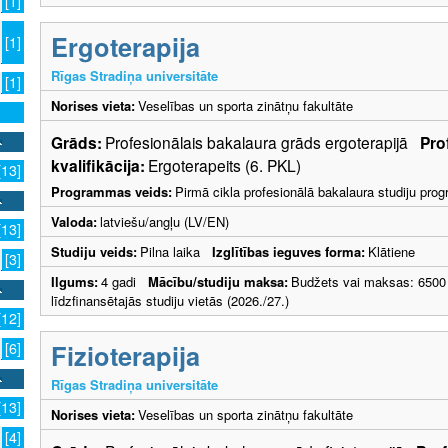
[1]
Ergoterapija
[1]
Rīgas Stradiņa universitāte
[1]
Norises vieta:
Veselības un sporta zinātņu fakultāte
Grāds:
Profesionālais bakalaura grāds ergoterapijā
Pro
kvalifikācija:
Ergoterapeits (6. PKL)
[13]
Programmas veids:
Pirmā cikla profesionālā bakalaura studiju pr
Valoda:
latviešu/angļu (LV/EN)
[13]
Studiju veids:
Pilna laika
Izglītības ieguves forma:
Klātiene
[3]
Ilgums:
4 gadi
Mācību/studiju maksa:
Budžets vai maksas: 6500
līdzfinansētajās studiju vietās (2026./27.)
[12]
Fizioterapija
[6]
Rīgas Stradiņa universitāte
[13]
Norises vieta:
Veselības un sporta zinātņu fakultāte
[4]