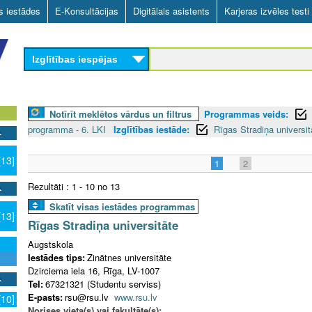
Skip
as iestādes
E-Konsultācijas
Digitālais asistents
Karjeras izvēles testi
to
main
Izglītības iespējas
content
Notīrīt meklētos vārdus un filtrus
Programmas veids:
programma - 6. LKI
Izglītības iestāde:
Rīgas Stradiņa universit
[13]
1
2
Rezultāti : 1 - 10 no 13
Skatīt visas iestādes programmas
[13]
Rīgas Stradiņa universitāte
Augstskola
Iestādes tips:
Zinātnes universitāte
Dzirciema iela 16, Rīga, LV-1007
Tel:
67321321 (Studentu serviss)
E-pasts:
rsu@rsu.lv
www.rsu.lv
[10]
Norises vieta(s) vai fakultāte(s):