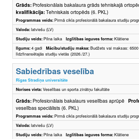
Grāds:
Profesionālais bakalaura grāds tehniskajā ortop
kvalifikācija:
Tehniskais ortopēds (6. PKL)
Programmas veids:
Pirmā cikla profesionālā bakalaura studiju pr
Valoda:
latviešu (LV)
Studiju veids:
Pilna laika
Izglītības ieguves forma:
Klātiene
Ilgums:
4 gadi
Mācību/studiju maksa:
Budžets vai maksas: 6500
līdzfinansētajās studiju vietās (2026./27.)
Sabiedrības veselība
Rīgas Stradiņa universitāte
Norises vieta:
Veselības un sporta zinātņu fakultāte
Grāds:
Profesionālais bakalaurs veselības aprūpē
Prof
veselības speciālists (6. PKL)
Programmas veids:
Pirmā cikla profesionālā bakalaura studiju pr
Valoda:
latviešu (LV)
Studiju veids:
Pilna laika
Izglītības ieguves forma:
Klātiene