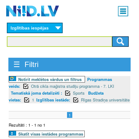
Skip
Main
to
menu
N
main
content
Izglītības iespējas
I
I
D
☰ Filtri
.
Notīrīt meklētos vārdus un filtrus
Programmas
L
veids:
Otrā cikla maģistra studiju programma - 7. LKI
V
Tematiskā joma detalizēti :
Sports
Budžeta
vietas:
1
Izglītības iestāde:
Rīgas Stradiņa universitāte
1
Rezultāti : 1 - 1 no 1
Skatīt visas iestādes programmas