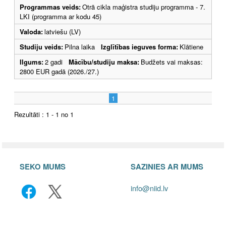
Programmas veids:
Otrā cikla maģistra studiju programma - 7.
LKI (programma ar kodu 45)
Valoda:
latviešu (LV)
Studiju veids:
Pilna laika
Izglītības ieguves forma:
Klātiene
Ilgums:
2 gadi
Mācību/studiju maksa:
Budžets vai maksas:
2800 EUR gadā (2026./27.)
1
Rezultāti : 1 - 1 no 1
SEKO MUMS
SAZINIES AR MUMS
info@niid.lv