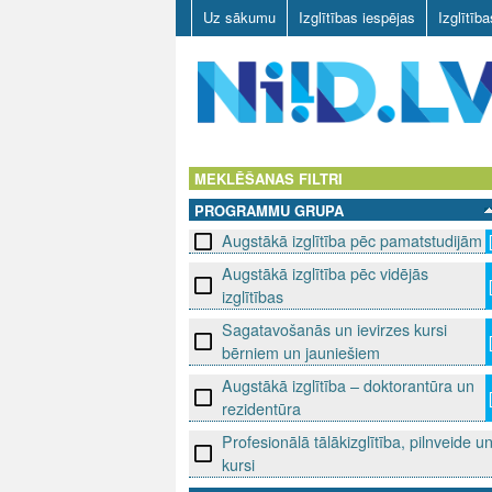
Uz sākumu
Izglītības iespējas
Izglītīb
N
I
MEKLĒŠANAS FILTRI
PROGRAMMU GRUPA
I
Augstākā izglītība pēc pamatstudijām
D
Augstākā izglītība pēc vidējās
izglītības
.
Sagatavošanās un ievirzes kursi
L
bērniem un jauniešiem
Augstākā izglītība – doktorantūra un
V
rezidentūra
Profesionālā tālākizglītība, pilnveide u
kursi