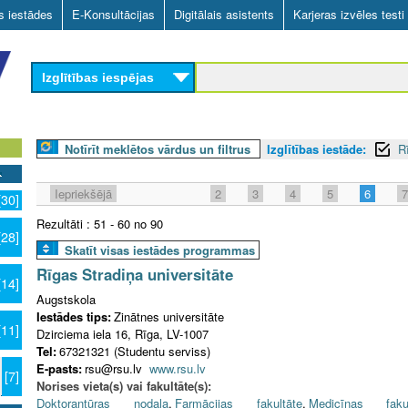
Skip
as iestādes
E-Konsultācijas
Digitālais asistents
Karjeras izvēles testi
to
main
Izglītības iespējas
content
Notīrīt meklētos vārdus un filtrus
Izglītības iestāde:
R
Iepriekšējā
2
3
4
5
6
7
[30]
Rezultāti : 51 - 60 no 90
[28]
Skatīt visas iestādes programmas
Rīgas Stradiņa universitāte
[14]
Augstskola
Iestādes tips:
Zinātnes universitāte
[11]
Dzirciema iela 16, Rīga, LV-1007
Tel:
67321321 (Studentu serviss)
n
E-pasts:
rsu@rsu.lv
www.rsu.lv
[7]
Norises vieta(s) vai fakultāte(s):
Doktorantūras nodaļa
,
Farmācijas fakultāte
,
Medicīnas fakul