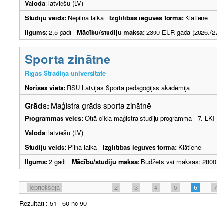
Valoda:
latviešu (LV)
Studiju veids:
Nepilna laika
Izglītības ieguves forma:
Klātiene
Ilgums:
2,5 gadi
Mācību/studiju maksa:
2300 EUR gadā (2026./27
Sporta zinātne
Rīgas Stradiņa universitāte
Norises vieta:
RSU Latvijas Sporta pedagoģijas akadēmija
Grāds:
Maģistra grāds sporta zinātnē
Programmas veids:
Otrā cikla maģistra studiju programma - 7. LK
Valoda:
latviešu (LV)
Studiju veids:
Pilna laika
Izglītības ieguves forma:
Klātiene
Ilgums:
2 gadi
Mācību/studiju maksa:
Budžets vai maksas: 2800
Iepriekšējā
2
3
4
5
6
7
Rezultāti : 51 - 60 no 90