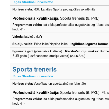
Rīgas Stradiņa universitāte
Norises vieta:
RSU Latvijas Sporta pedagoģijas akadēmija
Profesionālā kvalifikācija:
Sporta treneris (5. PKL)
Programmas veids:
Īsā cikla profesionālās augstākās izglītības s
kodu 41)
Valoda:
latviešu (LV)
Studiju veids:
Pilna laika/Nepilna laika
Izglītības ieguves forma:
Ilgums:
2 gadi (pilna laika klātiene)
Mācību/studiju maksa:
Budže
EUR gadā (līdzfinansētās studiju vietas) (2026./27.)
Sporta treneris
Rīgas Stradiņa universitāte
Norises vieta:
Veselības un sporta zinātņu fakultāte
Profesionālā kvalifikācija:
Sporta treneris (5. PKL); Fitn
Programmas veids:
Īsā cikla profesionālās augstākās izglītības s
kodu 41)