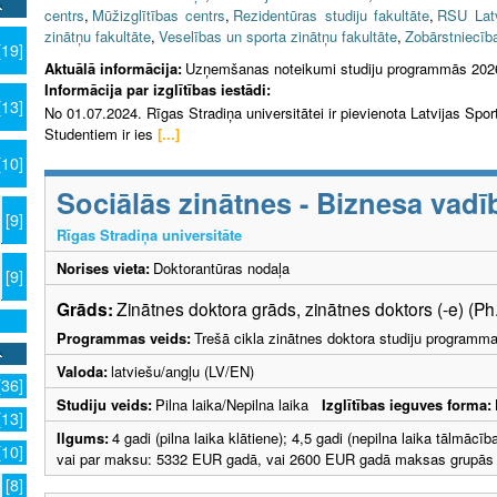
centrs
,
Mūžizglītības centrs
,
Rezidentūras studiju fakultāte
,
RSU Latv
zinātņu fakultāte
,
Veselības un sporta zinātņu fakultāte
,
Zobārstniecība
[19]
Aktuālā informācija:
Uzņemšanas noteikumi studiju programmās 202
Informācija par izglītības iestādi:
[13]
No 01.07.2024. Rīgas Stradiņa universitātei ir pievienota Latvijas Sp
Studentiem ir ies
[...]
[10]
Sociālās zinātnes - Biznesa vad
[9]
Rīgas Stradiņa universitāte
Norises vieta:
Doktorantūras nodaļa
[9]
Grāds:
Zinātnes doktora grāds, zinātnes doktors (-e) (Ph
Programmas veids:
Trešā cikla zinātnes doktora studiju programm
Valoda:
latviešu/angļu (LV/EN)
[36]
Studiju veids:
Pilna laika/Nepilna laika
Izglītības ieguves forma:
[13]
Ilgums:
4 gadi (pilna laika klātiene); 4,5 gadi (nepilna laika tālmāc
[10]
vai par maksu: 5332 EUR gadā, vai 2600 EUR gadā maksas grupās ar
[8]