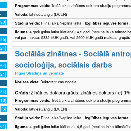
Programmas veids:
Trešā cikla zinātnes doktora studiju programm
Valoda:
latviešu/angļu (LV/EN)
[90]
Studiju veids:
Pilna laika/Nepilna laika
Izglītības ieguves forma:
Ilgums:
4 gadi (pilna laika klātiene); 4,5 gadi (nepilna laika tālmāc
vai par maksu: 5332 EUR gadā, vai 2600 EUR gadā maksas grupās ar
[85]
[24]
Sociālās zinātnes - Sociālā antro
socioloģija, sociālais darbs
[64]
Rīgas Stradiņa universitāte
[21]
Norises vieta:
Doktorantūras nodaļa
[84]
Grāds:
Zinātnes doktora grāds, zinātnes doktors (-e) (Ph
[18]
Programmas veids:
Trešā cikla zinātnes doktora studiju programm
[6]
Valoda:
latviešu/angļu (LV/EN)
Studiju veids:
Pilna laika/Nepilna laika
Izglītības ieguves forma:
[61]
Ilgums:
4 gadi (pilna laika klātiene); 4,5 gadi (nepilna laika tālmāc