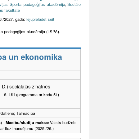
ijas Sporta pedagoģijas akadēmija
,
Sociālo
s fakultāte
6./2027. gadā:
lejupielādēt šeit
orta pedagoģijas akadēmija (LSPA).
ība un ekonomika
. D.) sociālajās zinātnēs
a - 8. LKI (programma ar kodu 51)
Klātiene; Tālmācība
ība)
Mācību/studiju maksa:
Valsts budžets
 līdzfinansējumu (2025./26.)