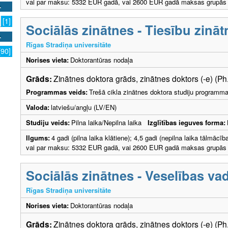
vai par maksu: 5332 EUR gadā, vai 2600 EUR gadā maksas grupās ar
[1]
Sociālās zinātnes - Tiesību zināt
Rīgas Stradiņa universitāte
[90]
Norises vieta:
Doktorantūras nodaļa
Grāds:
Zinātnes doktora grāds, zinātnes doktors (-e) (Ph
Programmas veids:
Trešā cikla zinātnes doktora studiju programm
Valoda:
latviešu/angļu (LV/EN)
Studiju veids:
Pilna laika/Nepilna laika
Izglītības ieguves forma:
Ilgums:
4 gadi (pilna laika klātiene); 4,5 gadi (nepilna laika tālmāc
vai par maksu: 5332 EUR gadā, vai 2600 EUR gadā maksas grupās ar
Sociālās zinātnes - Veselības va
Rīgas Stradiņa universitāte
Norises vieta:
Doktorantūras nodaļa
Grāds:
Zinātnes doktora grāds, zinātnes doktors (-e) (Ph