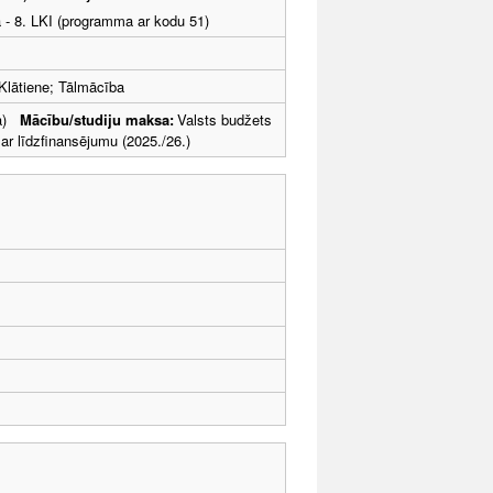
a - 8. LKI (programma ar kodu 51)
Klātiene; Tālmācība
ība)
Mācību/studiju maksa:
Valsts budžets
 līdzfinansējumu (2025./26.)