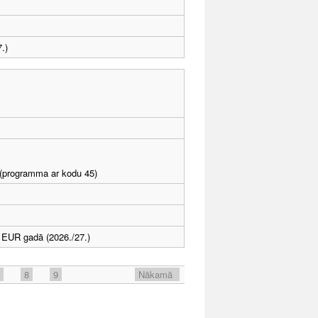
.)
I (programma ar kodu 45)
 EUR gadā (2026./27.)
8
9
Nākamā