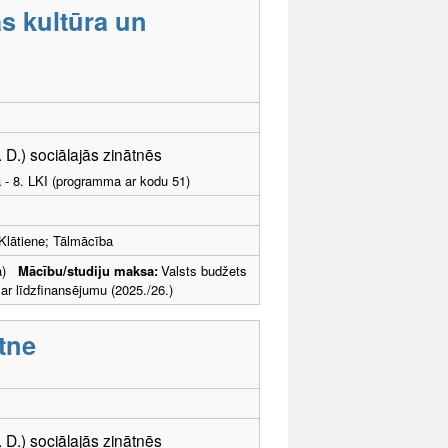
s kultūra un
. D.) sociālajās zinātnēs
a - 8. LKI (programma ar kodu 51)
Klātiene; Tālmācība
ība)
Mācību/studiju maksa:
Valsts budžets
 līdzfinansējumu (2025./26.)
ātne
. D.) sociālajās zinātnēs