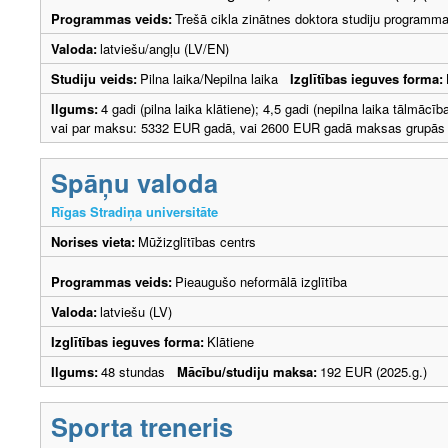
Programmas veids:
Trešā cikla zinātnes doktora studiju programm
Valoda:
latviešu/angļu (LV/EN)
Studiju veids:
Pilna laika/Nepilna laika
Izglītības ieguves forma:
Ilgums:
4 gadi (pilna laika klātiene); 4,5 gadi (nepilna laika tālmāc
vai par maksu: 5332 EUR gadā, vai 2600 EUR gadā maksas grupās ar
Spāņu valoda
Rīgas Stradiņa universitāte
Norises vieta:
Mūžizglītības centrs
Programmas veids:
Pieaugušo neformālā izglītība
Valoda:
latviešu (LV)
Izglītības ieguves forma:
Klātiene
Ilgums:
48 stundas
Mācību/studiju maksa:
192 EUR (2025.g.)
Sporta treneris