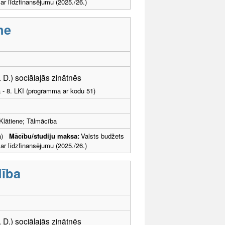
 līdzfinansējumu (2025./26.)
ne
. D.) sociālajās zinātnēs
a - 8. LKI (programma ar kodu 51)
Klātiene; Tālmācība
ība)
Mācību/studiju maksa:
Valsts budžets
 līdzfinansējumu (2025./26.)
dība
. D.) sociālajās zinātnēs