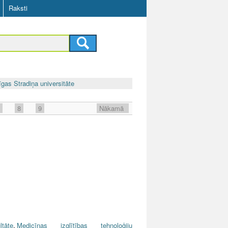
Raksti
īgas Stradiņa universitāte
8
9
Nākamā
tāte
,
Medicīnas izglītības tehnoloģiju