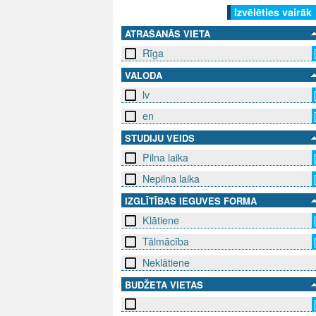
Izvēlēties vairāk
ATRAŠANĀS VIETA
Rīga
VALODA
lv
en
STUDIJU VEIDS
Pilna laika
Nepilna laika
IZGLĪTĪBAS IEGUVES FORMA
Klātiene
Tālmācība
Neklātiene
BUDŽETA VIETAS