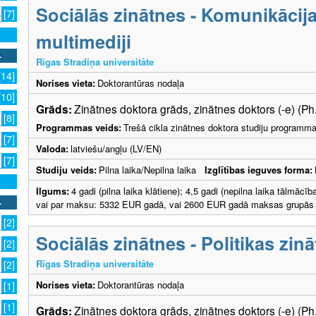
Sociālās zinātnes - Komunikācija
s
[7]
multimediji
Rīgas Stradiņa universitāte
[14]
Norises vieta:
Doktorantūras nodaļa
[10]
Grāds:
Zinātnes doktora grāds, zinātnes doktors (-e) (Ph
[8]
Programmas veids:
Trešā cikla zinātnes doktora studiju programm
[7]
Valoda:
latviešu/angļu (LV/EN)
[7]
Studiju veids:
Pilna laika/Nepilna laika
Izglītības ieguves forma:
Ilgums:
4 gadi (pilna laika klātiene); 4,5 gadi (nepilna laika tālmāc
vai par maksu: 5332 EUR gadā, vai 2600 EUR gadā maksas grupās ar
[2]
Sociālās zinātnes - Politikas zin
[2]
Rīgas Stradiņa universitāte
[2]
Norises vieta:
Doktorantūras nodaļa
[1]
[1]
Grāds:
Zinātnes doktora grāds, zinātnes doktors (-e) (Ph