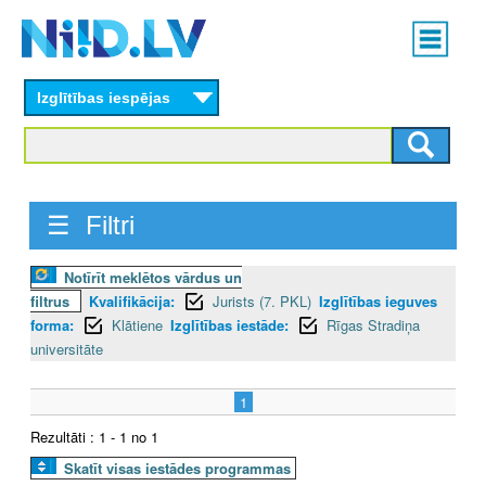
Skip
Main
to
menu
N
main
content
Izglītības iespējas
I
I
D
☰ Filtri
.
Notīrīt meklētos vārdus un
L
filtrus
Kvalifikācija:
Jurists (7. PKL)
Izglītības ieguves
V
forma:
Klātiene
Izglītības iestāde:
Rīgas Stradiņa
universitāte
1
Rezultāti : 1 - 1 no 1
Skatīt visas iestādes programmas