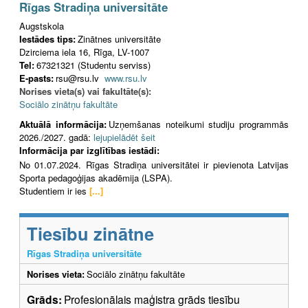
Rīgas Stradiņa universitāte
Augstskola
Iestādes tips:
Zinātnes universitāte
Dzirciema iela 16, Rīga, LV-1007
Tel:
67321321 (Studentu serviss)
E-pasts:
rsu@rsu.lv
www.rsu.lv
Norises vieta(s) vai fakultāte(s):
Sociālo zinātņu fakultāte
Aktuālā informācija:
Uzņemšanas noteikumi studiju programmās
2026./2027. gadā:
lejupielādēt šeit
Informācija par izglītības iestādi:
No 01.07.2024. Rīgas Stradiņa universitātei ir pievienota Latvijas
Sporta pedagoģijas akadēmija (LSPA).
Studentiem ir ies
[...]
Tiesību zinātne
Rīgas Stradiņa universitāte
Norises vieta:
Sociālo zinātņu fakultāte
Grāds:
Profesionālais maģistra grāds tiesību