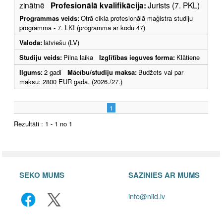
zinātnē
Profesionālā kvalifikācija:
Jurists (7. PKL)
Programmas veids:
Otrā cikla profesionālā maģistra studiju
programma - 7. LKI (programma ar kodu 47)
Valoda:
latviešu (LV)
Studiju veids:
Pilna laika
Izglītības ieguves forma:
Klātiene
Ilgums:
2 gadi
Mācību/studiju maksa:
Budžets vai par
maksu: 2800 EUR gadā. (2026./27.)
1
Rezultāti : 1 - 1 no 1
SEKO MUMS
SAZINIES AR MUMS
info@niid.lv