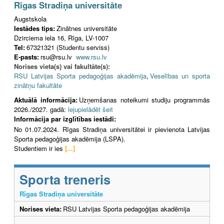
Rīgas Stradiņa universitāte
Augstskola
Iestādes tips:
Zinātnes universitāte
Dzirciema iela 16, Rīga, LV-1007
Tel:
67321321 (Studentu serviss)
E-pasts:
rsu@rsu.lv
www.rsu.lv
Norises vieta(s) vai fakultāte(s):
RSU Latvijas Sporta pedagoģijas akadēmija
,
Veselības un sporta
zinātņu fakultāte
Aktuālā informācija:
Uzņemšanas noteikumi studiju programmās
2026./2027. gadā:
lejupielādēt šeit
Informācija par izglītības iestādi:
No 01.07.2024. Rīgas Stradiņa universitātei ir pievienota Latvijas
Sporta pedagoģijas akadēmija (LSPA).
Studentiem ir ies
[...]
Sporta treneris
Rīgas Stradiņa universitāte
Norises vieta:
RSU Latvijas Sporta pedagoģijas akadēmija