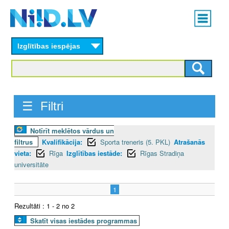
Skip
Main
to
menu
N
main
content
Izglītības iespējas
I
I
D
☰ Filtri
.
Notīrīt meklētos vārdus un
L
filtrus
Kvalifikācija:
Sporta treneris (5. PKL)
Atrašanās
V
vieta:
Rīga
Izglītības iestāde:
Rīgas Stradiņa
universitāte
1
Rezultāti : 1 - 2 no 2
Skatīt visas iestādes programmas