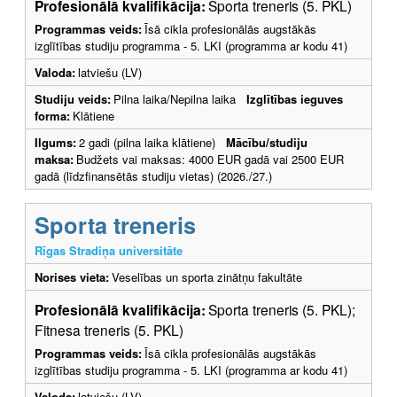
Profesionālā kvalifikācija:
Sporta treneris (5. PKL)
Programmas veids:
Īsā cikla profesionālās augstākās
izglītības studiju programma - 5. LKI (programma ar kodu 41)
Valoda:
latviešu (LV)
Studiju veids:
Pilna laika/Nepilna laika
Izglītības ieguves
forma:
Klātiene
Ilgums:
2 gadi (pilna laika klātiene)
Mācību/studiju
maksa:
Budžets vai maksas: 4000 EUR gadā vai 2500 EUR
gadā (līdzfinansētās studiju vietas) (2026./27.)
Sporta treneris
Rīgas Stradiņa universitāte
Norises vieta:
Veselības un sporta zinātņu fakultāte
Profesionālā kvalifikācija:
Sporta treneris (5. PKL);
Fitnesa treneris (5. PKL)
Programmas veids:
Īsā cikla profesionālās augstākās
izglītības studiju programma - 5. LKI (programma ar kodu 41)
Valoda:
latviešu (LV)