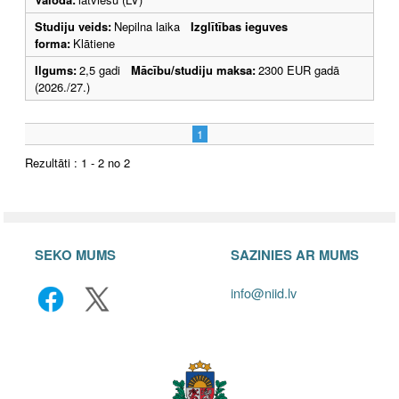
Studiju veids:
Nepilna laika
Izglītības ieguves
forma:
Klātiene
Ilgums:
2,5 gadi
Mācību/studiju maksa:
2300 EUR gadā
(2026./27.)
1
Rezultāti : 1 - 2 no 2
SEKO MUMS
SAZINIES AR MUMS
info@niid.lv